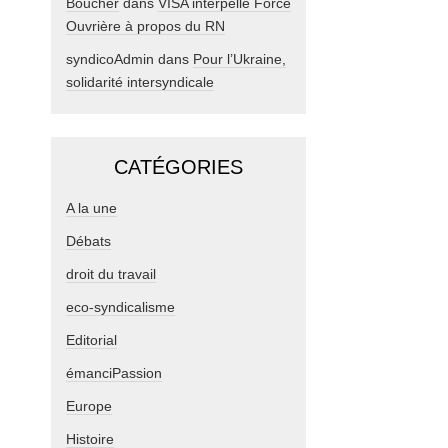
Boucher
dans
VISA interpelle Force
Ouvrière à propos du RN
syndicoAdmin
dans
Pour l’Ukraine,
solidarité intersyndicale
CATÉGORIES
A la une
Débats
droit du travail
eco-syndicalisme
Editorial
émanciPassion
Europe
Histoire