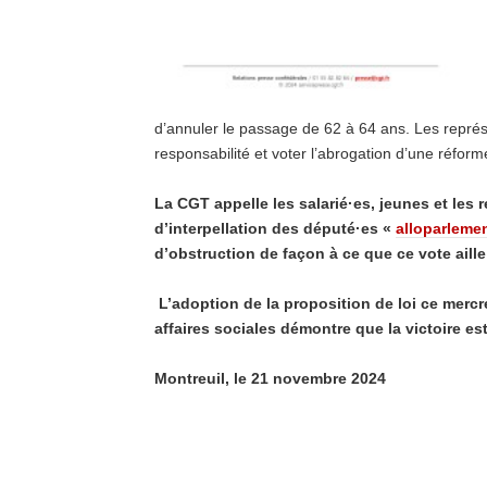
d’annuler le passage de 62 à 64 ans. Les représ
responsabilité et voter l’abrogation d’une réfor
La
CGT
appelle
les
salarié·es,
jeunes
et
les
r
d’interpellation
des
député·es «
alloparlemen
d’obstruction de façon à ce que
ce vote aill
L’adoption
de la proposition
de loi ce mercr
affaires
sociales
démontre
que
la
victoire
es
Montreuil, le 21 novembre 2024