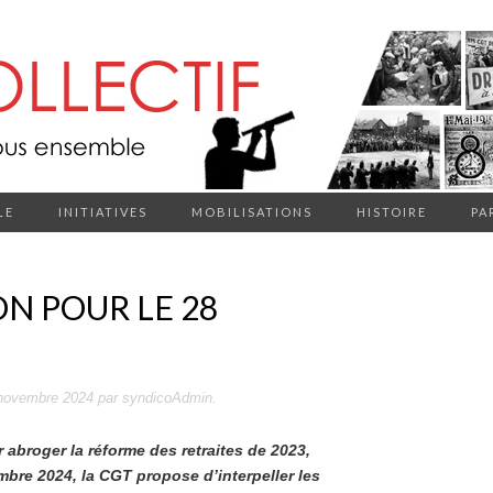
LE
INITIATIVES
MOBILISATIONS
HISTOIRE
PA
ON POUR LE 28
novembre 2024
par
syndicoAdmin
.
r abroger la réforme des retraites de 2023,
bre 2024, la CGT propose d’interpeller les