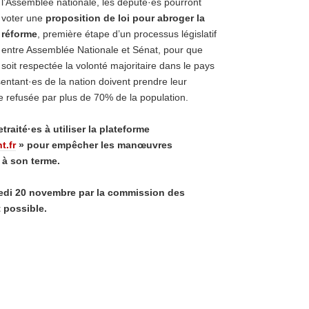
l’Assemblée nationale, les député·es pourront
voter une
proposition
de
loi
pour
abroger
la
réforme
, première étape d’un processus législatif
entre Assemblée Nationale et Sénat, pour que
soit respectée la volonté majoritaire dans le pays
entant·es de la nation doivent prendre leur
me refusée par plus de 70% de la population.
etraité·es
à
utiliser
la
plateforme
t.fr
» pour empêcher les manœuvres
e à son terme.
edi 20
novembre par la commission
des
t
possible.