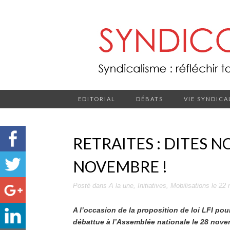
EDITORIAL
DÉBATS
VIE SYNDICA
RETRAITES : DITES N
NOVEMBRE !
Posté dans
A la une
,
Initiatives
,
Mobilisations
le
22 
A l’occasion de la proposition de loi LFI pou
débattue à l’Assemblée nationale le 28 novem