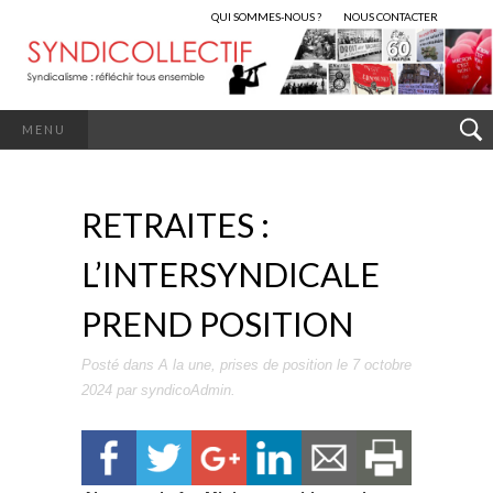
QUI SOMMES-NOUS ?
NOUS CONTACTER
MENU
RETRAITES :
L’INTERSYNDICALE
PREND POSITION
Posté dans
A la une
,
prises de position
le
7 octobre
2024
par
syndicoAdmin
.