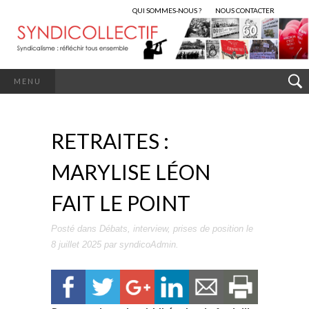
QUI SOMMES-NOUS ?
NOUS CONTACTER
MENU
RETRAITES :
MARYLISE LÉON
FAIT LE POINT
Posté dans
Débats
,
interview
,
prises de position
le
8 juillet 2025
par
syndicoAdmin
.