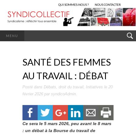
QUI SOMMES-NOUS ?
NOUS CONTACTER
MENU
SANTÉ DES FEMMES
AU TRAVAIL : DÉBAT
Posté dans
Débats
,
droit du travail
,
Initiatives
le
20
février 2026
par
syndicoAdmin
.
Ce sera le 5 mars 2026, peu avant le 8 mars
: un débat à la Bourse du travail de