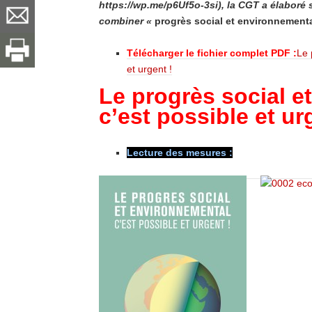
https://wp.me/p6Uf5o-3si), la CGT a élaboré 
combiner «
progrès social et environnement
Télécharger le fichier complet PDF :
Le 
et urgent !
Le progrès social e
c’est possible et ur
Lecture des mesures :