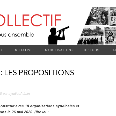
LE
INITIATIVES
MOBILISATIONS
HISTOIRE
PA
: LES PROPOSITIONS
20
par
syndicoAdmin
.
onstruit avec 18 organisations syndicales et
ns le 26 mai 2020 (lire ici :