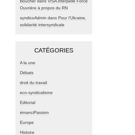
Boucher
dans
VISA interpelle Force
Ouvrière à propos du RN
syndicoAdmin
dans
Pour l’Ukraine,
solidarité intersyndicale
CATÉGORIES
A la une
Débats
droit du travail
eco-syndicalisme
Editorial
émanciPassion
Europe
Histoire