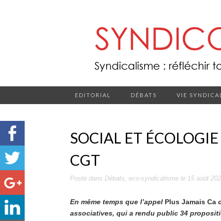
EDITORIAL
DÉBATS
VIE SYNDICA
SOCIAL ET ÉCOLOGIE 
CGT
Posté dans
Débats
,
eco-syndicalisme
le
15 août 20
En même temps que l’appel
Plus Jamais Ca
c
associatives, qui a rendu public 34 propositio