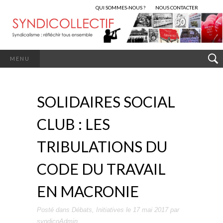
QUI SOMMES-NOUS ?
NOUS CONTACTER
MENU
SOLIDAIRES SOCIAL
CLUB : LES
TRIBULATIONS DU
CODE DU TRAVAIL
EN MACRONIE
Posté dans
Débats
,
Initiatives
le
17 mai 2017
par
syndicoAdmin
.