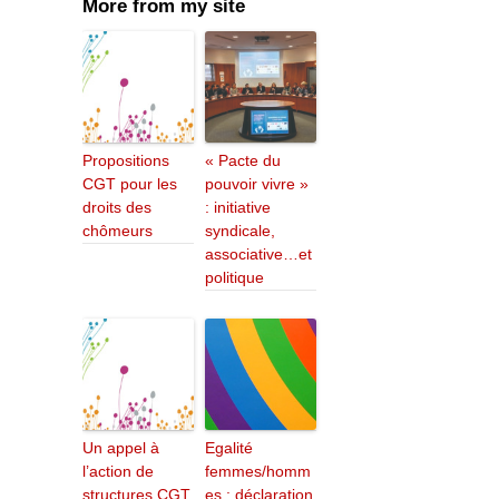
More from my site
Propositions
« Pacte du
CGT pour les
pouvoir vivre »
droits des
: initiative
chômeurs
syndicale,
associative…et
politique
Un appel à
Egalité
l’action de
femmes/homm
structures CGT
es : déclaration