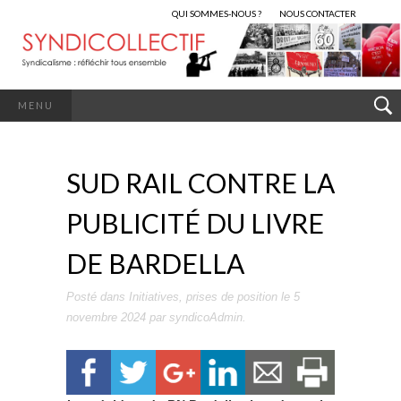
QUI SOMMES-NOUS ?
NOUS CONTACTER
MENU
SUD RAIL CONTRE LA
PUBLICITÉ DU LIVRE
DE BARDELLA
Posté dans
Initiatives
,
prises de position
le
5
novembre 2024
par
syndicoAdmin
.