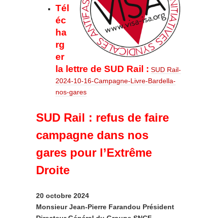
Tél
éc
ha
rg
er
la lettre de SUD Rail :
SUD Rail-
2024-10-16-Campagne-Livre-Bardella-
nos-gares
SUD Rail : refus de faire
campagne dans nos
gares pour l’Extrême
Droite
20 octobre 2024
Monsieur Jean-Pierre Farandou Président