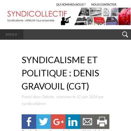
QUI SOMMES-NOUS ?
NOUS CONTACTER
MENU
SYNDICALISME ET
POLITIQUE : DENIS
GRAVOUIL (CGT)
Posté dans
Débats
,
interview
le
12 juin 2024
par
syndicoAdmin
.