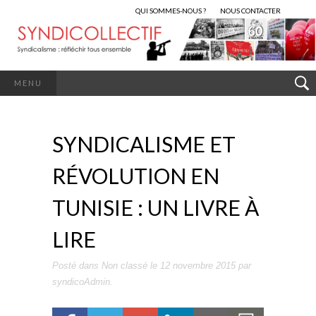
QUI SOMMES-NOUS ?
NOUS CONTACTER
MENU
SYNDICALISME ET
RÉVOLUTION EN
TUNISIE : UN LIVRE À
LIRE
Posté dans
Non classé
le
12 novembre 2015
par
syndicoAdmin
.