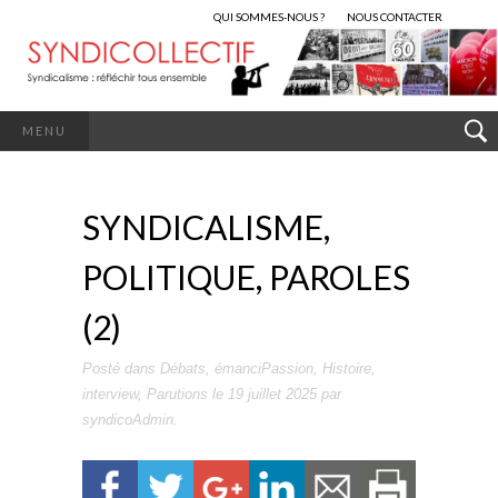
QUI SOMMES-NOUS ?
NOUS CONTACTER
MENU
SYNDICALISME,
POLITIQUE, PAROLES
(2)
Posté dans
Débats
,
émanciPassion
,
Histoire
,
interview
,
Parutions
le
19 juillet 2025
par
syndicoAdmin
.