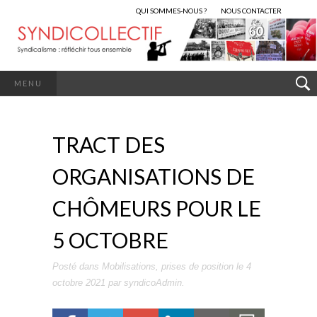
QUI SOMMES-NOUS ?
NOUS CONTACTER
MENU
TRACT DES
ORGANISATIONS DE
CHÔMEURS POUR LE
5 OCTOBRE
Posté dans
Mobilisations
,
prises de position
le
4
octobre 2021
par
syndicoAdmin
.