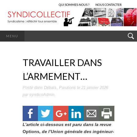
QUI SOMMES-NOUS ?
NOUS CONTACTER
MENU
TRAVAILLER DANS
L’ARMEMENT…
Posté dans
Débats
,
Parutions
le
21 janvier 2026
par
syndicoAdmin
.
L’article ci-dessous est paru dans la revue
Options
, de l’Union générale des ingénieur-