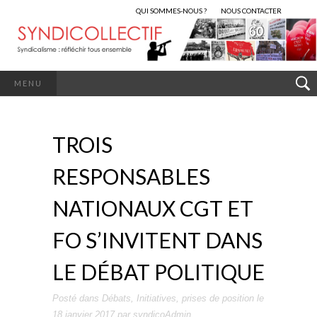
QUI SOMMES-NOUS ?
NOUS CONTACTER
MENU
TROIS
RESPONSABLES
NATIONAUX CGT ET
FO S’INVITENT DANS
LE DÉBAT POLITIQUE
Posté dans
Débats
,
Initiatives
,
prises de position
le
18 janvier 2017
par
syndicoAdmin
.