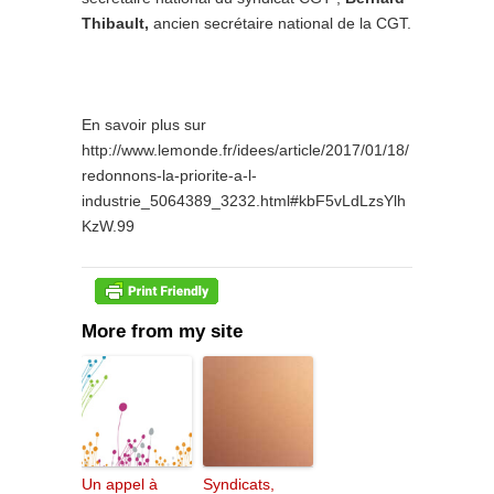
Thibault,
ancien secrétaire national de la CGT.
En savoir plus sur
http://www.lemonde.fr/idees/article/2017/01/18/
redonnons-la-priorite-a-l-
industrie_5064389_3232.html#kbF5vLdLzsYlh
KzW.99
More from my site
Un appel à
Syndicats,