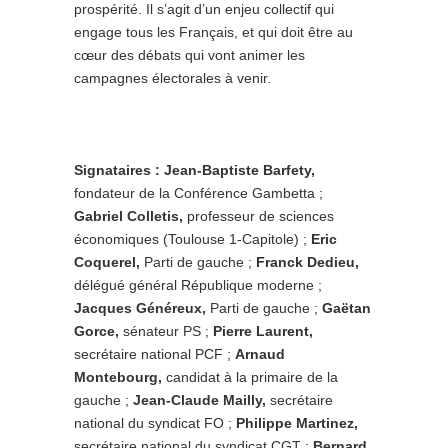
prospérité. Il s’agit d’un enjeu collectif qui
engage tous les Français, et qui doit être au
cœur des débats qui vont animer les
campagnes électorales à venir.
Signataires : Jean-Baptiste Barfety,
fondateur de la Conférence Gambetta ;
Gabriel Colletis,
professeur de sciences
économiques (Toulouse 1-Capitole) ;
Eric
Coquerel,
Parti de gauche ;
Franck Dedieu,
délégué général République moderne ;
Jacques Généreux,
Parti de gauche ;
Gaëtan
Gorce,
sénateur PS ;
Pierre Laurent,
secrétaire national PCF ;
Arnaud
Montebourg,
candidat à la primaire de la
gauche ;
Jean-Claude Mailly,
secrétaire
national du syndicat FO ;
Philippe Martinez,
secrétaire national du syndicat CGT ;
Bernard