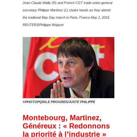
Jean-Claude Mailly (R) and French CGT trade union general
secretary Philippe Martinez (L) shake hands as they attend
the tradional May Day march in Paris, France May 1, 2016.
REUTERS/Philippe Wojazer
©PHOTOPQR/LE PROGRES/JUSTE PHILIPPE
Montebourg, Martinez,
Généreux : « Redonnons
la priorité à l’industrie »