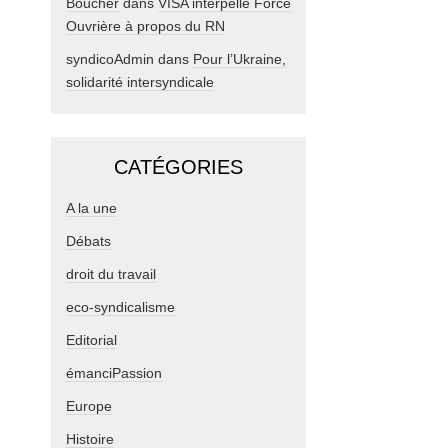
Boucher
dans
VISA interpelle Force
Ouvrière à propos du RN
syndicoAdmin
dans
Pour l’Ukraine,
solidarité intersyndicale
CATÉGORIES
A la une
Débats
droit du travail
eco-syndicalisme
Editorial
émanciPassion
Europe
Histoire