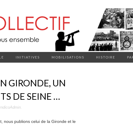
LE
INITIATIVES
MOBILISATIONS
HISTOIRE
PA
EN GIRONDE, UN
TS DE SEINE …
yndicoAdmin
.
, nous publions celui de la Gironde et le