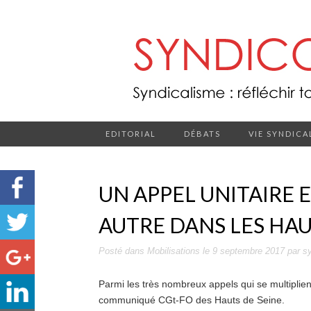
EDITORIAL
DÉBATS
VIE SYNDICA
UN APPEL UNITAIRE 
AUTRE DANS LES HAU
Posté dans
Mobilisations
le
9 septembre 2017
par
s
Parmi les très nombreux appels qui se multiplient
communiqué CGt-FO des Hauts de Seine.