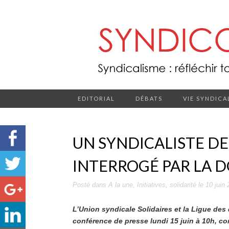
EDITORIAL
DÉBATS
VIE SYNDICA
UN SYNDICALISTE DE
INTERROGÉ PAR LA D
Posté dans
A la une
,
Initiatives
,
solidarité
le
10 juin
L’Union syndicale Solidaires et la Ligue de
conférence de presse lundi 15 juin à 10h, c