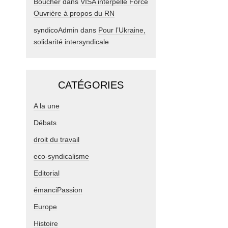
Boucher
dans
VISA interpelle Force
Ouvrière à propos du RN
syndicoAdmin
dans
Pour l’Ukraine,
solidarité intersyndicale
CATÉGORIES
A la une
Débats
droit du travail
eco-syndicalisme
Editorial
émanciPassion
Europe
Histoire