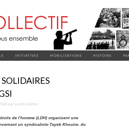
LE
INITIATIVES
MOBILISATIONS
HISTOIRE
PA
 SOLIDAIRES
GSI
 2026
par
syndicoAdmin
.
s droits de l’homme (LDH) organisent une
oncernant un syndicaliste-Tayeb Khouira- du