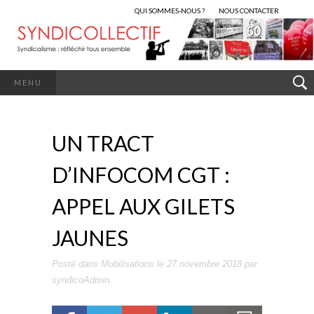
QUI SOMMES-NOUS ?
NOUS CONTACTER
MENU
UN TRACT
D’INFOCOM CGT :
APPEL AUX GILETS
JAUNES
Posté dans
Mobilisations
le
27 novembre 2018
par
syndicoAdmin
.