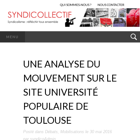
QUI SOMMES-NOUS ?
NOUS CONTACTER
MENU
UNE ANALYSE DU
MOUVEMENT SUR LE
SITE UNIVERSITÉ
POPULAIRE DE
TOULOUSE
Posté dans
Débats
,
Mobilisations
le
30 mai 2016
par
syndicoAdmin
.