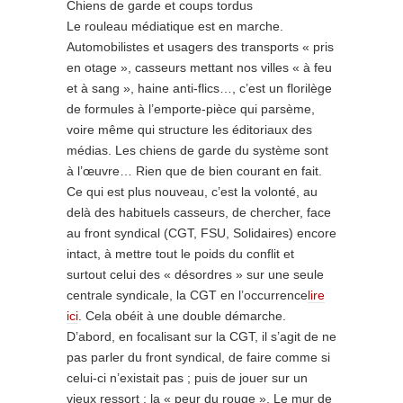
Chiens de garde et coups tordus
Le rouleau médiatique est en marche.
Automobilistes et usagers des transports « pris
en otage », casseurs mettant nos villes « à feu
et à sang », haine anti-flics…, c’est un florilège
de formules à l’emporte-pièce qui parsème,
voire même qui structure les éditoriaux des
médias. Les chiens de garde du système sont
à l’œuvre… Rien que de bien courant en fait.
Ce qui est plus nouveau, c’est la volonté, au
delà des habituels casseurs, de chercher, face
au front syndical (CGT, FSU, Solidaires) encore
intact, à mettre tout le poids du conflit et
surtout celui des « désordres » sur une seule
centrale syndicale, la CGT en l’occurrence
lire
ici
. Cela obéit à une double démarche.
D’abord, en focalisant sur la CGT, il s’agit de ne
pas parler du front syndical, de faire comme si
celui-ci n’existait pas ; puis de jouer sur un
vieux ressort : la « peur du rouge ». Le mur de