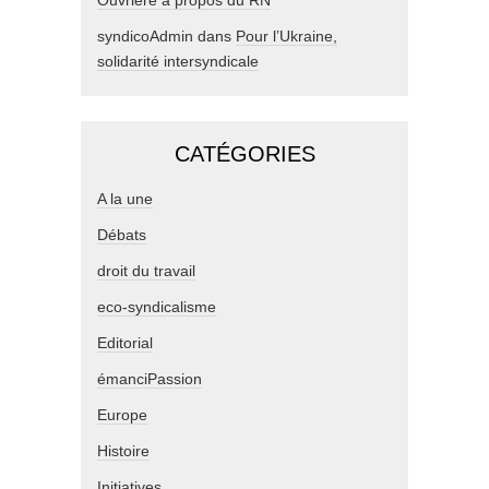
Ouvrière à propos du RN
syndicoAdmin
dans
Pour l’Ukraine,
solidarité intersyndicale
CATÉGORIES
A la une
Débats
droit du travail
eco-syndicalisme
Editorial
émanciPassion
Europe
Histoire
Initiatives