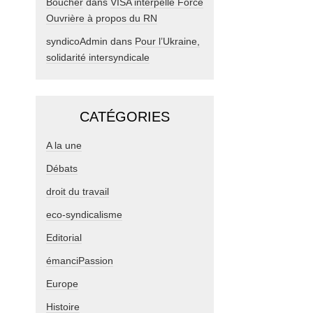
Boucher
dans
VISA interpelle Force
Ouvrière à propos du RN
syndicoAdmin
dans
Pour l’Ukraine,
solidarité intersyndicale
CATÉGORIES
A la une
Débats
droit du travail
eco-syndicalisme
Editorial
émanciPassion
Europe
Histoire