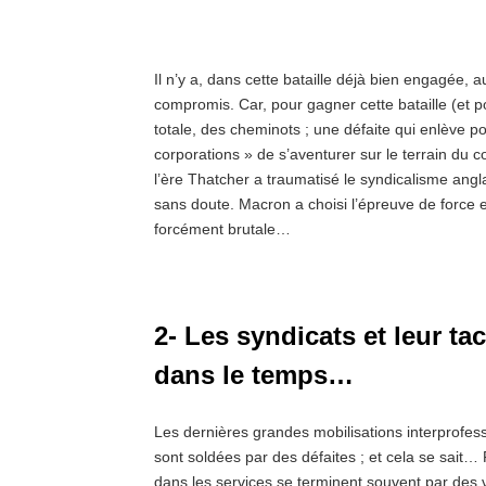
Il n’y a, dans cette bataille déjà bien engagée, 
compromis. Car, pour gagner cette bataille (et pou
totale, des cheminots ; une défaite qui enlève po
corporations » de s’aventurer sur le terrain du c
l’ère Thatcher a traumatisé le syndicalisme ang
sans doute. Macron a choisi l’épreuve de force e
forcément brutale…
2- Les syndicats et leur tac
dans le temps…
Les dernières grandes mobilisations interprofessio
sont soldées par des défaites ; et cela se sait… P
dans les services se terminent souvent par des vi