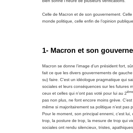
bien sonné l’heure de plusieurs vérifications.
Celle de Macron et de son gouvernement. Celle 
monde politique, celle enfin de l’opinion publique
1- Macron et son gouvern
Macron se donne l’image d’un président fort, sûr de 
fait ce que les divers gouvernements de gauche
su) faire. C’est un idéologue pragmatique qui sai
sociales et leurs conséquences sur les futures mo
ièm
ceux et celles qui n’ont pas voté pour lui au 2
pas non plus, ne font encore moins grève. C’est d
même si majoritairement sa politique n’est pas p
Pour le moment, son principal ennemi, c’est lui, 
trop, la posture de trop, la mesure de trop qui vi
sociales ont rendu silencieux, tristes, apathiqu