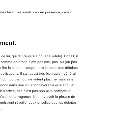
des tactiques syndicales en présence, celle du
.
ement.
lui, qui fait ce qu’il a dit (et au-delà). En fait, il
 comme de droite n’ont pas osé, pas pu (ou pas
t lire le sens et comprendre le poids des défaites
bilisations. Il sait aussi très bien qu’en général
e
tour, ou bien qui ne votent plus, ne manifestent
onc dans une situation favorable qu’il agit ; et
lébiscitée, elle n’est pas non plus combattue.
c’est son arrogance. Il peut y avoir la phrase de
endraient réveiller ceux et celles que les défaites
es…