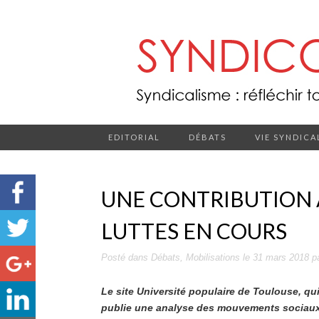
EDITORIAL
DÉBATS
VIE SYNDICA
UNE CONTRIBUTION 
LUTTES EN COURS
Posté dans
Débats
,
Mobilisations
le
31 mars 2018
p
Le site Université populaire de Toulouse, qu
publie une analyse des mouvements sociaux e