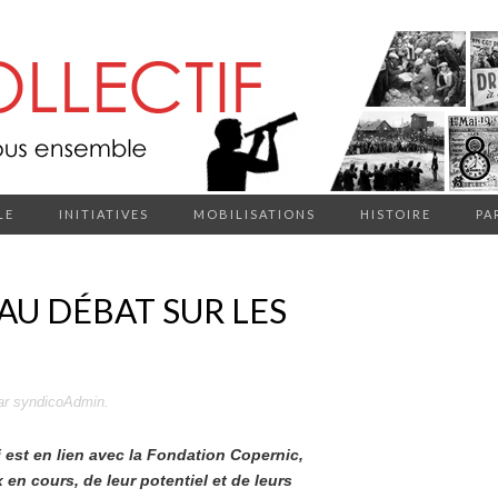
LE
INITIATIVES
MOBILISATIONS
HISTOIRE
PA
AU DÉBAT SUR LES
ar
syndicoAdmin
.
i est en lien avec la Fondation Copernic,
n cours, de leur potentiel et de leurs