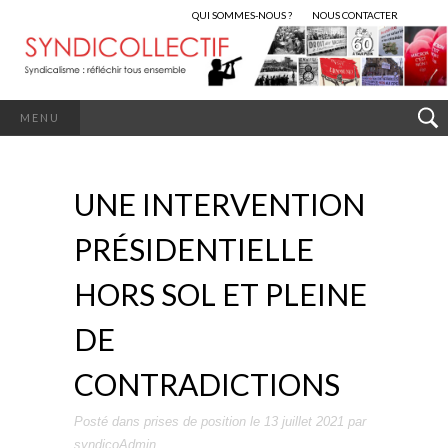
QUI SOMMES-NOUS ?
NOUS CONTACTER
MENU
UNE INTERVENTION
PRÉSIDENTIELLE
HORS SOL ET PLEINE
DE
CONTRADICTIONS
Posté dans
prises de position
le
13 juillet 2021
par
syndicoAdmin
.