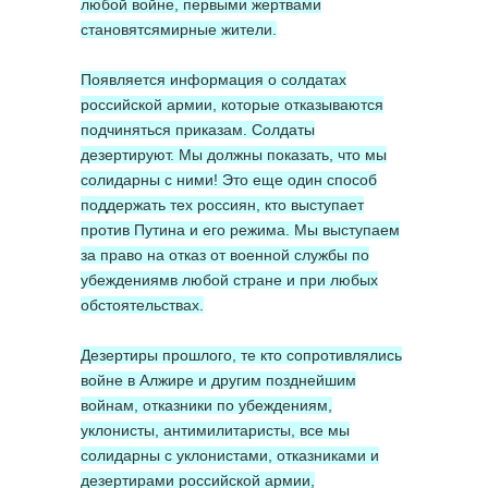
любой войне, первыми жертвами
становятсямирные жители.
Появляется информация о солдатах
российской армии, которые отказываются
подчиняться приказам. Солдаты
дезертируют. Мы должны показать, что мы
солидарны с ними! Это еще один способ
поддержать тех россиян, кто выступает
против Путина и его режима. Мы выступаем
за право на отказ от военной службы по
убеждениямв любой стране и при любых
обстоятельствах.
Дезертиры прошлого, те кто сопротивлялись
войне в Алжире и другим позднейшим
войнам, отказники по убеждениям,
уклонисты, антимилитаристы, все мы
солидарны с уклонистами, отказниками и
дезертирами российской армии,