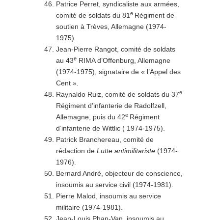
Patrice Perret, syndicaliste aux armées,
e
comité de soldats du 81
Régiment de
soutien à Trèves, Allemagne (1974-
1975).
Jean-Pierre Rangot, comité de soldats
e
au 43
RIMA d’Offenburg, Allemagne
(1974-1975), signataire de « l’Appel des
Cent ».
e
Raynaldo Ruiz, comité de soldats du 37
Régiment d’infanterie de Radolfzell,
e
Allemagne, puis du 42
Régiment
d’infanterie de Wittlic ( 1974-1975).
Patrick Branchereau, comité de
rédaction de
Lutte antimilitariste
(1974-
1976).
Bernard André, objecteur de conscience,
insoumis au service civil (1974-1981).
Pierre Malod, insoumis au service
militaire (1974-1981).
Jean-Louis Phan-Van, insoumis au