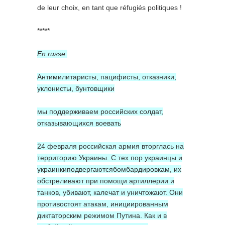
de leur choix, en tant que réfugiés politiques !
*****
En russe
Антимилитаристы, пацифисты, отказники,
уклонисты, бунтовщики
мы поддерживаем российских солдат,
отказывающихся воевать
24 февраля российская армия вторглась на
территорию Украины. С тех пор украинцы и
украинкиподвергаютсябомбардировкам, их
обстреливают при помощи артиллерии и
танков, убивают, калечат и уничтожают. Они
противостоят атакам, инициированным
диктаторским режимом Путина. Как и в