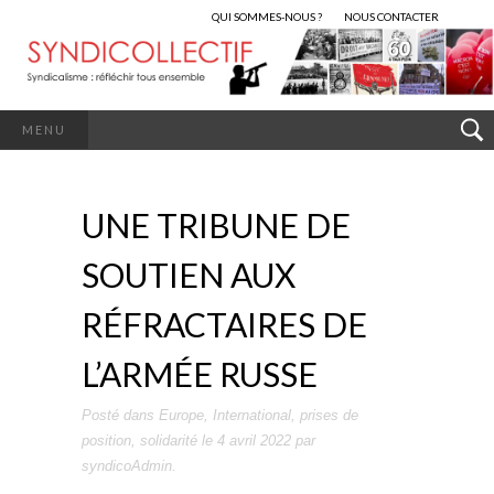
QUI SOMMES-NOUS ?
NOUS CONTACTER
MENU
UNE TRIBUNE DE
SOUTIEN AUX
RÉFRACTAIRES DE
L’ARMÉE RUSSE
Posté dans
Europe
,
International
,
prises de
position
,
solidarité
le
4 avril 2022
par
syndicoAdmin
.