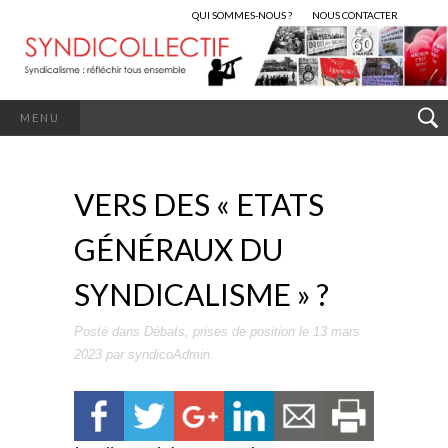
QUI SOMMES-NOUS ?
NOUS CONTACTER
MENU
VERS DES « ETATS
GÉNÉRAUX DU
SYNDICALISME » ?
Posté dans
Débats
,
prises de position
le
13 mars
2023
par
syndicoAdmin
.