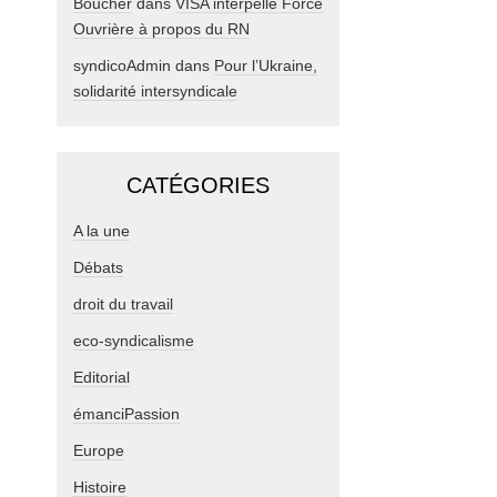
Boucher
dans
VISA interpelle Force
Ouvrière à propos du RN
syndicoAdmin
dans
Pour l’Ukraine,
solidarité intersyndicale
CATÉGORIES
A la une
Débats
droit du travail
eco-syndicalisme
Editorial
émanciPassion
Europe
Histoire