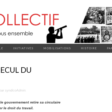
LE
INITIATIVES
MOBILISATIONS
HISTOIRE
PA
RECUL DU
par
syndicoAdmin
.
le gouvernement retire sa circulaire
 le droit du travail.