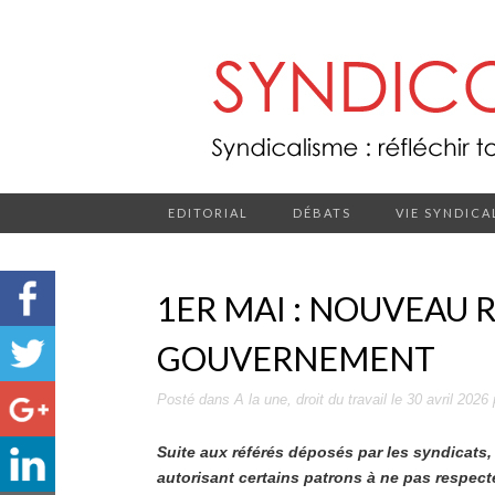
EDITORIAL
DÉBATS
VIE SYNDICA
1ER MAI : NOUVEAU 
GOUVERNEMENT
Posté dans
A la une
,
droit du travail
le
30 avril 2026
Suite aux référés déposés par les syndicats, 
autorisant certains patrons à ne pas respecter