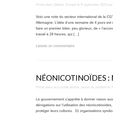
Posté dans
Débats
,
Europe
le
8 septembre 2020
pa
Voici une note du secteur international de la CG
Allemagne. L’idée d’une semaine de 4 jours est r
faire un premier bilan, peu glorieux, de « l’acc
travail à 28 heures, qui […]
Laisser un commentaire
NÉONICOTINOÏDES : 
Posté dans
eco-syndicalisme
,
prises de position
le
7
Le gouvernement s’apprête à donner raison aux b
dérogations sur l’utilisation des néonicotinoïdes, 
protéger leurs cultures. 31 organisations synd