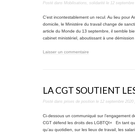
Posté dans
Mobilisations
,
solidarité
le
12 septembre
C’est incontestablement un recul. Au lieu pour A
domicile, le Ministère du travail change de sanc
article du Monde du 13 septembre, il semble bi
cabinet ministériel, aboutissant à une démission
Laisser un commentaire
LA CGT SOUTIENT LE
Posté dans
prises de position
le
12 septembre 2020
Ci-dessous un communiqué sur l’engagement d
CGT défend les droits des LGBTQI+ En tant qu’
qu’au quotidien, sur les lieux de travail, les sal