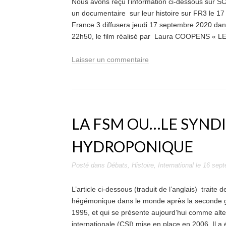
Nous avons reçu l’information ci-dessous sur SCO
un documentaire sur leur histoire sur FR3 le 1
France 3 diffusera jeudi 17 septembre 2020 dan
22h50, le film réalisé par Laura COOPENS « LE
Laisser un commentaire
LA FSM OU…LE SYND
HYDROPONIQUE
Posté dans
Débats
,
Histoire
,
International
le
16 sept
L’article ci-dessous (traduit de l’anglais) trait
hégémonique dans le monde après la seconde g
1995, et qui se présente aujourd’hui comme alte
internationale (CSI) mise en place en 2006. Il a 