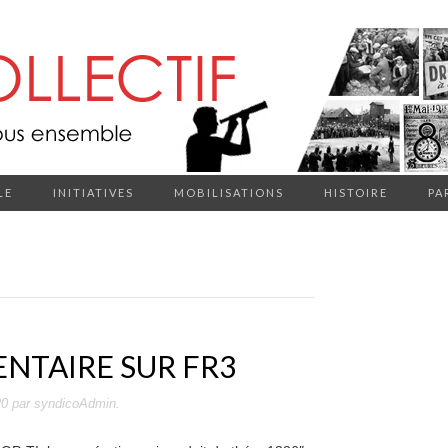
LE
INITIATIVES
MOBILISATIONS
HISTOIRE
PA
ENTAIRE SUR FR3
20
par
syndicoAdmin
.