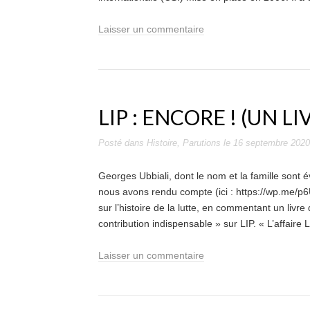
Laisser un commentaire
LIP : ENCORE ! (UN LI
Posté dans
Histoire
,
Parutions
le
16 septembre 2020
Georges Ubbiali, dont le nom et la famille sont
nous avons rendu compte (ici : https://wp.me/p
sur l’histoire de la lutte, en commentant un livr
contribution indispensable » sur LIP. « L’affaire
Laisser un commentaire