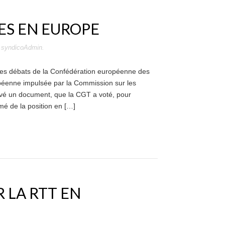
RES EN EUROPE
r
syndicoAdmin
.
 les débats de la Confédération européenne des
opéenne impulsée par la Commission sur les
é un document, que la CGT a voté, pour
mé de la position en […]
 LA RTT EN