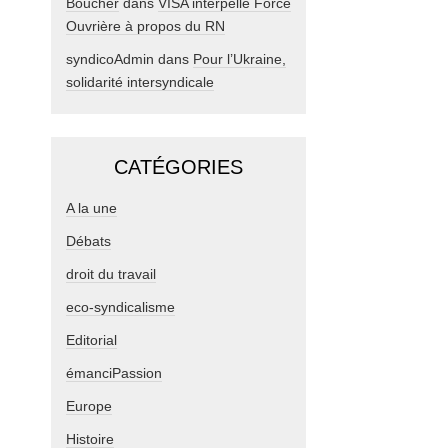
Boucher
dans
VISA interpelle Force
Ouvrière à propos du RN
syndicoAdmin
dans
Pour l’Ukraine,
solidarité intersyndicale
CATÉGORIES
A la une
Débats
droit du travail
eco-syndicalisme
Editorial
émanciPassion
Europe
Histoire