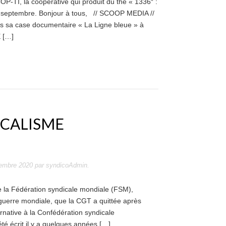
P-TI, la coopérative qui produit du thé « 1336″ :
7 septembre. Bonjour à tous, // SCOOP MEDIA //
s sa case documentaire « La Ligne bleue » à
 […]
ICALISME
embre 2020
par
syndicoAdmin
.
e de la Fédération syndicale mondiale (FSM),
uerre mondiale, que la CGT a quittée après
rnative à la Confédération syndicale
été écrit il y a quelques années […]