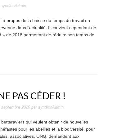
r
syndicoAdmin
.
T à propos de la baisse du temps de travail en
evenue dans l’actualité. Il convient cependant de
ord » de 2018 permettant de réduire son temps de
NE PAS CÉDER !
 septembre 2020
par
syndicoAdmin
.
etteraviers qui veulent obtenir de nouvelles
néfastes pour les abeilles et la biodiversité, pour
icales, associatives, ONG, demandent aux