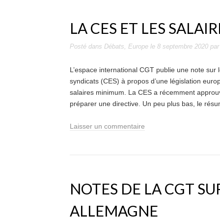
LA CES ET LES SALAI
Posté dans
Débats
,
Europe
le
8 septembre 2020
pa
L’espace international CGT publie une note sur
syndicats (CES) à propos d’une législation eur
salaires minimum. La CES a récemment approuv
préparer une directive. Un peu plus bas, le résu
Laisser un commentaire
NOTES DE LA CGT SUR
ALLEMAGNE