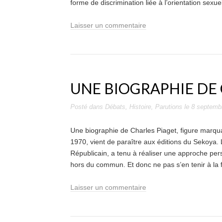
forme de discrimination liée à l’orientation sexuel
Laisser un commentaire
UNE BIOGRAPHIE DE
Posté dans
Débats
,
Histoire
,
Parutions
le
8 septemb
Une biographie de Charles Piaget, figure marqu
1970, vient de paraître aux éditions du Sekoya. 
Républicain, a tenu à réaliser une approche per
hors du commun. Et donc ne pas s’en tenir à la 
Laisser un commentaire