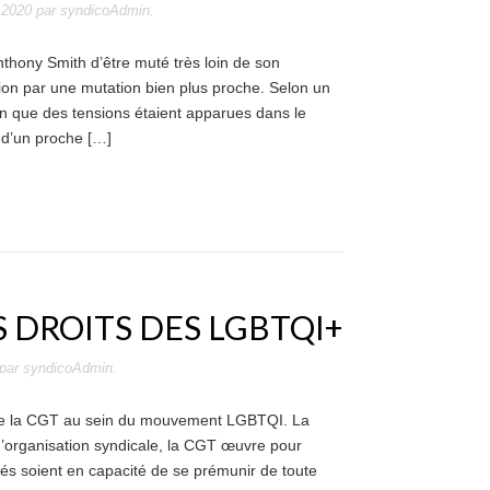
 2020
par
syndicoAdmin
.
nthony Smith d’être muté très loin de son
tion par une mutation bien plus proche. Selon un
en que des tensions étaient apparues dans le
 d’un proche […]
S DROITS DES LGBTQI+
par
syndicoAdmin
.
e la CGT au sein du mouvement LGBTQI. La
organisation syndicale, la CGT œuvre pour
ariés soient en capacité de se prémunir de toute