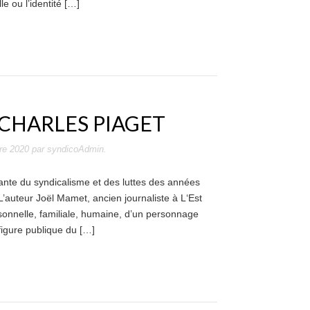
le ou l’identité […]
 CHARLES PIAGET
re 2020
par
syndicoAdmin
.
ante du syndicalisme et des luttes des années
L’auteur Joël Mamet, ancien journaliste à L‘Est
sonnelle, familiale, humaine, d’un personnage
figure publique du […]