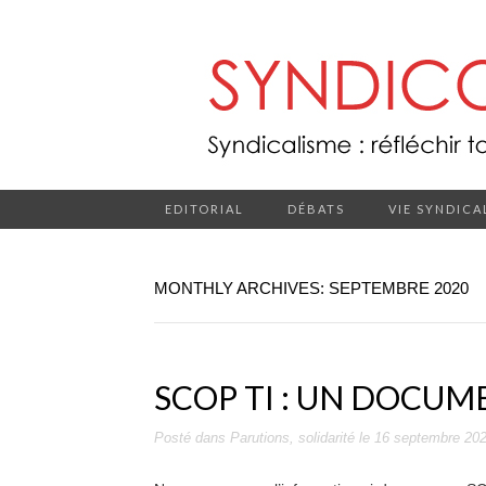
EDITORIAL
DÉBATS
VIE SYNDICA
MONTHLY ARCHIVES: SEPTEMBRE 2020
SCOP TI : UN DOCUM
Posté dans
Parutions
,
solidarité
le
16 septembre 20