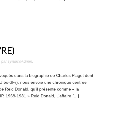
VRE)
par
syndicoAdmin
.
 évoqués dans la biographie de Charles Piaget dont
6Uf5o-3Fr), nous envoie une chronique centrée
e de Reid Donald, qu’il présente comme « la
 LIP, 1968-1981 » Reid Donald, L’affaire […]