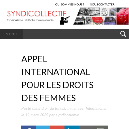
QUI SOMMES-NOUS ?
NOUS CONTACTER
MENU
APPEL
INTERNATIONAL
POUR LES DROITS
DES FEMMES
Posté dans
droit du travail
,
Initiatives
,
International
le
19 mars 2025
par
syndicoAdmin
.