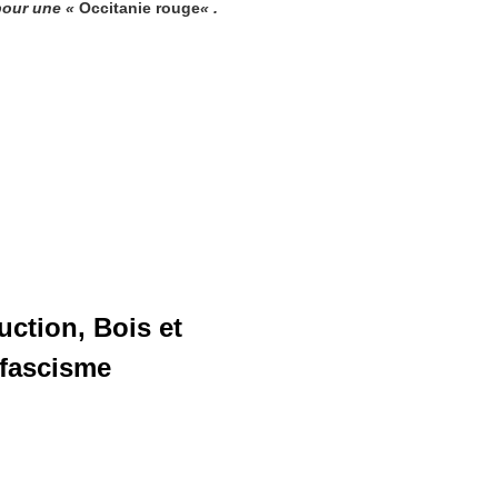
 pour une «
Occitanie rouge
« .
ction, Bois et
 fascisme