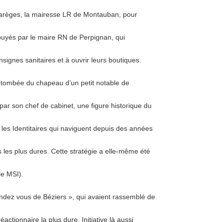
 Barèges, la mairesse LR de Montauban, pour
ppuyés par le maire RN de Perpignan, qui
ignes sanitaires et à ouvrir leurs boutiques.
s tombée du chapeau d’un petit notable de
ar son chef de cabinet, une figure historique du
r les Identitaires qui naviguent depuis des années
s les plus dures. Cette stratégie a elle-même été
le MSI).
endez vous de Béziers », qui avaient rassemblé de
éactionnaire la plus dure. Initiative là aussi