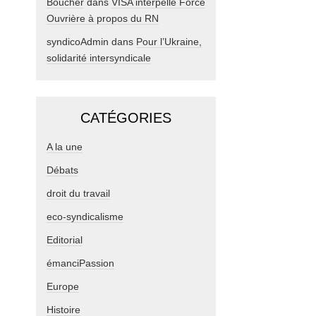
Boucher
dans
VISA interpelle Force
Ouvrière à propos du RN
syndicoAdmin
dans
Pour l’Ukraine,
solidarité intersyndicale
CATÉGORIES
A la une
Débats
droit du travail
eco-syndicalisme
Editorial
émanciPassion
Europe
Histoire