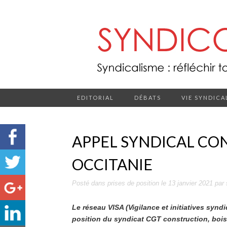
EDITORIAL
DÉBATS
VIE SYNDICA
APPEL SYNDICAL CON
OCCITANIE
Posté dans
prises de position
le
13 janvier 2021
par
Le réseau VISA (Vigilance et initiatives syndic
position du syndicat CGT construction, boi