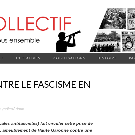
LE
INITIATIVES
MOBILISATIONS
HISTOIRE
PA
TRE LE FASCISME EN
syndicoAdmin
.
ales antifascistes) fait circuler cette prise de
s, ameublement de Haute Garonne contre une