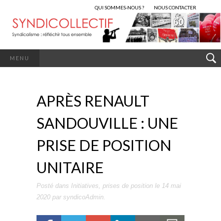
QUI SOMMES-NOUS ?
NOUS CONTACTER
MENU
APRÈS RENAULT
SANDOUVILLE : UNE
PRISE DE POSITION
UNITAIRE
Posté dans
Initiatives
,
prises de position
le
14 mai
2020
par
syndicoAdmin
.