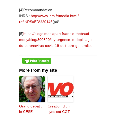
[4]Recommandation
INRS :
http://www.inrs.fr/media.html?
refINRS=ED%20146
(p4°
[5]
https://blogs.mediapart.fr/annie-thebaud-
mony/blog/300320/il-y-urgence-le-depistage-
du-coronavirus-covid-19-doit-etre-generalise
More from my site
Grand débat :
Création d’un
le CESE
syndicat CGT