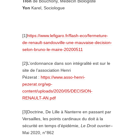
Tron
de Bouchony, Médecin Biologiste
Yon
Karel, Sociologue
[1]
https://www.lefigaro.fr/flash-eco/fermeture-
de-renault-sandouville-une-mauvaise-decision-
selon-bruno-le-maire-20200511
[2]L’ordonnance dans son intégralité est sur le
site de l’association Henri
Pézerat :
https://www.asso-henri-
pezerat.org/wp-
content/uploads/2020/05/DECISION-
RENAULT-AN.pdf
[3]Doctrine, De Lille à Nanterre en passant par
Versailles, les points cardinaux du doit à la
sécurité en temps d’épidémie,
Le Droit ouvrier
–
Mai 2020, n°862