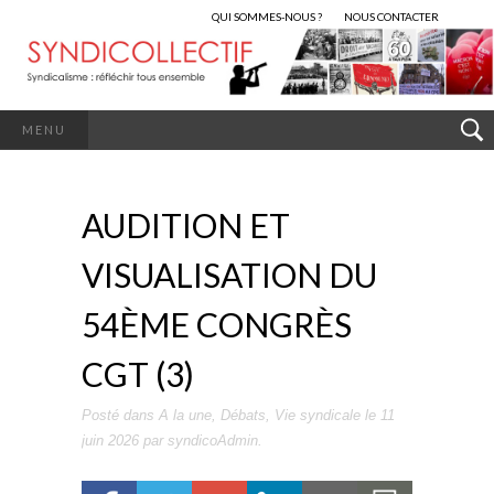
QUI SOMMES-NOUS ?
NOUS CONTACTER
MENU
AUDITION ET
VISUALISATION DU
54ÈME CONGRÈS
CGT (3)
Posté dans
A la une
,
Débats
,
Vie syndicale
le
11
juin 2026
par
syndicoAdmin
.