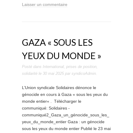
Laisser un commentaire
GAZA « SOUS LES
YEUX DU MONDE »
Posté dans
International
,
prises de position
,
solidarité
le
30 mai 2025
par
syndicoAdmin
.
L’Union syndicale Solidaires dénonce le
génocide en cours à Gaza « sous les yeux du
monde entier« . Télécharger le
communiqué: Solidaires -
communiqué2_Gaza_un_génocide_sous_les_
yeux_du_monde_entier Gaza : un génocide
sous les yeux du monde entier Publié le 23 mai