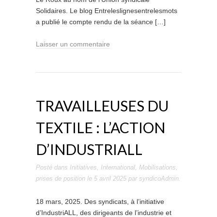
Solidaires. Le blog Entreleslignesentrelesmots
a publié le compte rendu de la séance […]
Laisser un commentaire
TRAVAILLEUSES DU
TEXTILE : L’ACTION
D’INDUSTRIALL
Posté dans
Initiatives
,
International
,
Mobilisations
,
prises de position
le
5 avril 2025
par
syndicoAdmin
.
18 mars, 2025. Des syndicats, à l’initiative
d’IndustriALL, des dirigeants de l’industrie et