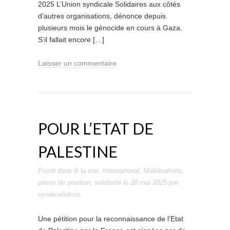
2025 L’Union syndicale Solidaires aux côtés
d’autres organisations, dénonce depuis
plusieurs mois le génocide en cours à Gaza.
S’il fallait encore […]
Laisser un commentaire
POUR L’ETAT DE
PALESTINE
Posté dans
A la une
,
International
,
Mobilisations
,
prises de position
,
solidarité
le
29 mai 2025
par
syndicoAdmin
.
Une pétition pour la reconnaissance de l’Etat