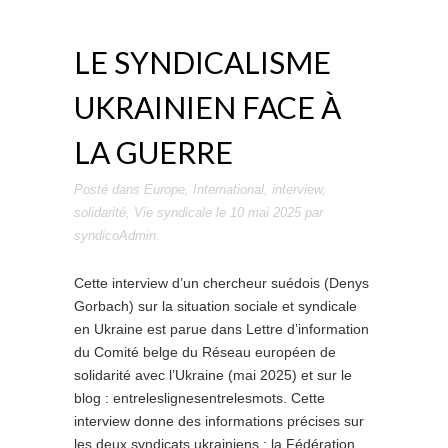
LE SYNDICALISME
UKRAINIEN FACE À
LA GUERRE
Posté dans
Europe
,
International
,
interview
,
solidarité
,
Vie syndicale
le
10 mai 2025
par
syndicoAdmin
.
Cette interview d’un chercheur suédois (Denys
Gorbach) sur la situation sociale et syndicale
en Ukraine est parue dans Lettre d’information
du Comité belge du Réseau européen de
solidarité avec l’Ukraine (mai 2025) et sur le
blog : entreleslignesentrelesmots. Cette
interview donne des informations précises sur
les deux syndicats ukrainiens : la Fédération