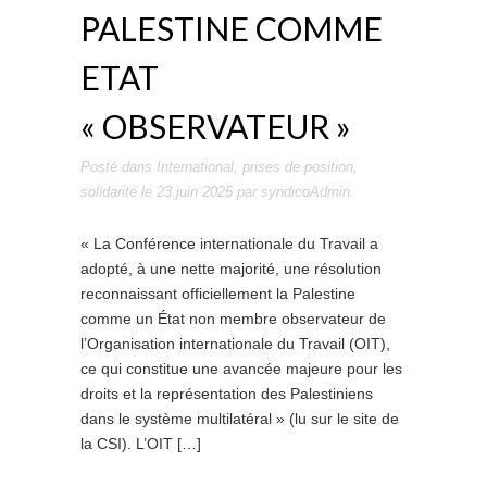
PALESTINE COMME
ETAT
« OBSERVATEUR »
Posté dans
International
,
prises de position
,
solidarité
le
23 juin 2025
par
syndicoAdmin
.
« La Conférence internationale du Travail a
adopté, à une nette majorité, une résolution
reconnaissant officiellement la Palestine
comme un État non membre observateur de
l’Organisation internationale du Travail (OIT),
ce qui constitue une avancée majeure pour les
droits et la représentation des Palestiniens
dans le système multilatéral » (lu sur le site de
la CSI). L’OIT […]