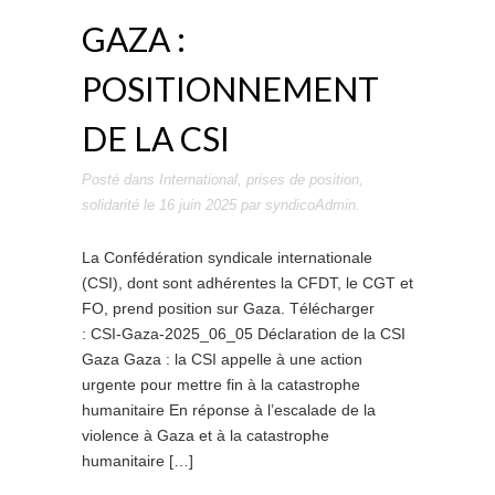
GAZA :
POSITIONNEMENT
DE LA CSI
Posté dans
International
,
prises de position
,
solidarité
le
16 juin 2025
par
syndicoAdmin
.
La Confédération syndicale internationale
(CSI), dont sont adhérentes la CFDT, le CGT et
FO, prend position sur Gaza. Télécharger
: CSI-Gaza-2025_06_05 Déclaration de la CSI
Gaza Gaza : la CSI appelle à une action
urgente pour mettre fin à la catastrophe
humanitaire En réponse à l’escalade de la
violence à Gaza et à la catastrophe
humanitaire […]