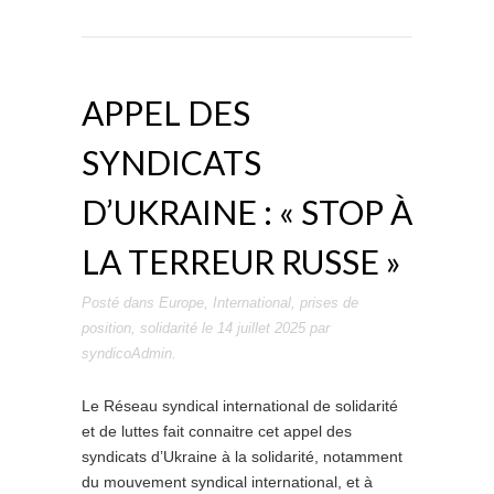
APPEL DES
SYNDICATS
D’UKRAINE : « STOP À
LA TERREUR RUSSE »
Posté dans
Europe
,
International
,
prises de
position
,
solidarité
le
14 juillet 2025
par
syndicoAdmin
.
Le Réseau syndical international de solidarité
et de luttes fait connaitre cet appel des
syndicats d’Ukraine à la solidarité, notamment
du mouvement syndical international, et à