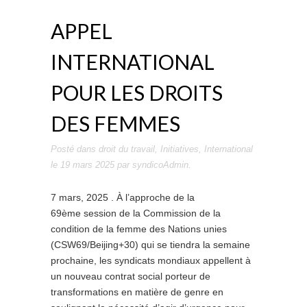
APPEL
INTERNATIONAL
POUR LES DROITS
DES FEMMES
Posté dans
droit du travail
,
Initiatives
,
International
le
19 mars 2025
par
syndicoAdmin
.
7 mars, 2025 . À l’approche de la
69ème session de la Commission de la
condition de la femme des Nations unies
(CSW69/Beijing+30) qui se tiendra la semaine
prochaine, les syndicats mondiaux appellent à
un nouveau contrat social porteur de
transformations en matière de genre en