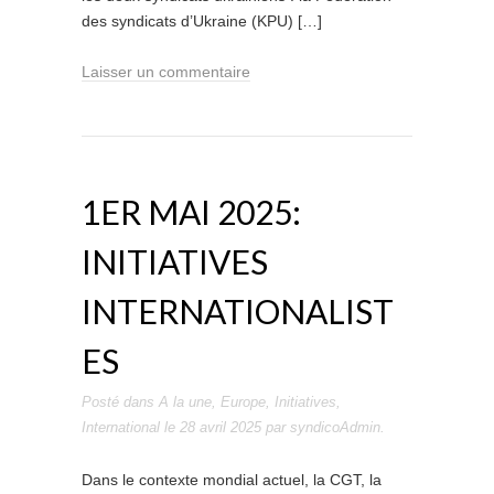
des syndicats d’Ukraine (KPU) […]
Laisser un commentaire
1ER MAI 2025:
INITIATIVES
INTERNATIONALIST
ES
Posté dans
A la une
,
Europe
,
Initiatives
,
International
le
28 avril 2025
par
syndicoAdmin
.
Dans le contexte mondial actuel, la CGT, la