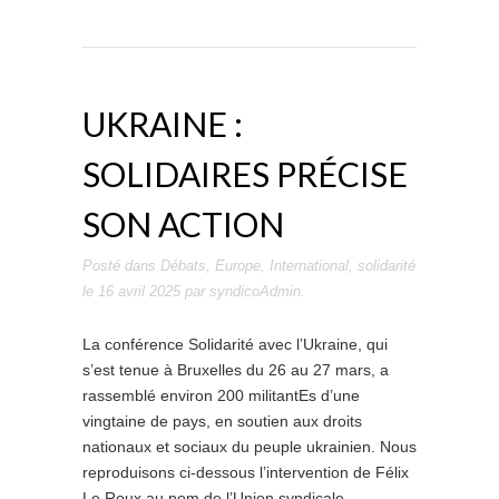
UKRAINE :
SOLIDAIRES PRÉCISE
SON ACTION
Posté dans
Débats
,
Europe
,
International
,
solidarité
le
16 avril 2025
par
syndicoAdmin
.
La conférence Solidarité avec l’Ukraine, qui
s’est tenue à Bruxelles du 26 au 27 mars, a
rassemblé environ 200 militantEs d’une
vingtaine de pays, en soutien aux droits
nationaux et sociaux du peuple ukrainien. Nous
reproduisons ci-dessous l’intervention de Félix
Le Roux au nom de l’Union syndicale