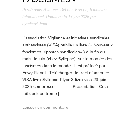
Posté dans
A la une
,
Débats
,
Europe
,
Initiatives
,
International
,
Parutions
le
16 juin 2025
par
syndicoAdmin
.
L’association Vigilance et initiatives syndicales
antifascistes (VISA) publie un livre (« Nouveaux
fascismes, ripostes syndicales« ) à la fin du
mois de juin (chez Syllepse) sur la montée des
fascismes dans le monde. Il est préfacé par
Edwy Plenel. Télécharger de tract d’annonce :
VISA-livre-Syllepse-Flyer-3-livre-visa-23-juin-
2025-compresse Présentation Cela
fait quelque trente […]
Laisser un commentaire