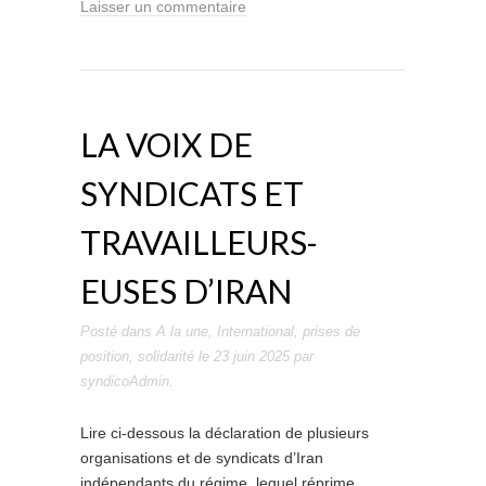
Laisser un commentaire
LA VOIX DE
SYNDICATS ET
TRAVAILLEURS-
EUSES D’IRAN
Posté dans
A la une
,
International
,
prises de
position
,
solidarité
le
23 juin 2025
par
syndicoAdmin
.
Lire ci-dessous la déclaration de plusieurs
organisations et de syndicats d’Iran
indépendants du régime, lequel réprime