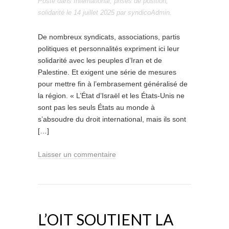
Posté dans
International
,
prises de position
,
solidarité
le
14 juillet 2025
par
syndicoAdmin
.
De nombreux syndicats, associations, partis
politiques et personnalités expriment ici leur
solidarité avec les peuples d’Iran et de
Palestine. Et exigent une série de mesures
pour mettre fin à l’embrasement généralisé de
la région. « L’État d’Israël et les États-Unis ne
sont pas les seuls États au monde à
s’absoudre du droit international, mais ils sont
[…]
Laisser un commentaire
L’OIT SOUTIENT LA