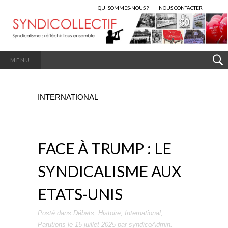
QUI SOMMES-NOUS ?
NOUS CONTACTER
MENU
INTERNATIONAL
FACE À TRUMP : LE
SYNDICALISME AUX
ETATS-UNIS
Posté dans
Débats
,
Histoire
,
International
,
Parutions
le
15 juillet 2025
par
syndicoAdmin
.