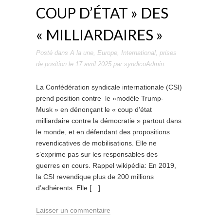
COUP D’ÉTAT » DES
« MILLIARDAIRES »
Posté dans
A la une
,
Europe
,
International
,
prises
de position
le
17 avril 2025
par
syndicoAdmin
.
La Confédération syndicale internationale (CSI)
prend position contre le »modèle Trump-
Musk » en dénonçant le « coup d’état
milliardaire contre la démocratie » partout dans
le monde, et en défendant des propositions
revendicatives de mobilisations. Elle ne
s’exprime pas sur les responsables des
guerres en cours. Rappel wikipédia: En 2019,
la CSI revendique plus de 200 millions
d’adhérents. Elle […]
Laisser un commentaire