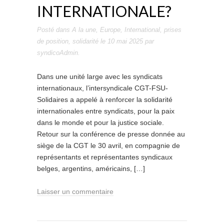
INTERNATIONALE?
Posté dans
A la une
,
Europe
,
International
,
prises
de position
,
solidarité
le
10 mai 2025
par
syndicoAdmin
.
Dans une unité large avec les syndicats
internationaux, l’intersyndicale CGT-FSU-
Solidaires a appelé à renforcer la solidarité
internationales entre syndicats, pour la paix
dans le monde et pour la justice sociale.
Retour sur la conférence de presse donnée au
siège de la CGT le 30 avril, en compagnie de
représentants et représentantes syndicaux
belges, argentins, américains, […]
Laisser un commentaire