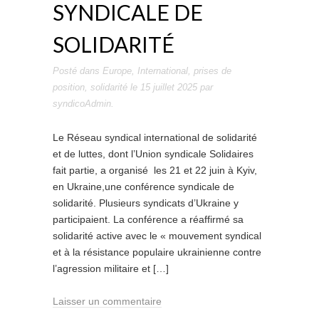
SYNDICALE DE
SOLIDARITÉ
Posté dans
Europe
,
International
,
prises de
position
,
solidarité
le
15 juillet 2025
par
syndicoAdmin
.
Le Réseau syndical international de solidarité
et de luttes, dont l’Union syndicale Solidaires
fait partie, a organisé les 21 et 22 juin à Kyiv,
en Ukraine,une conférence syndicale de
solidarité. Plusieurs syndicats d’Ukraine y
participaient. La conférence a réaffirmé sa
solidarité active avec le « mouvement syndical
et à la résistance populaire ukrainienne contre
l’agression militaire et […]
Laisser un commentaire