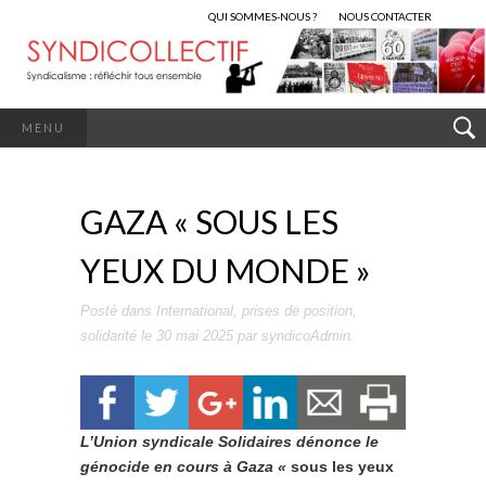
QUI SOMMES-NOUS ?
NOUS CONTACTER
MENU
GAZA « SOUS LES
YEUX DU MONDE »
Posté dans
International
,
prises de position
,
solidarité
le
30 mai 2025
par
syndicoAdmin
.
L’Union syndicale Solidaires dénonce le
génocide en cours à Gaza «
sous les yeux