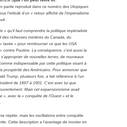
rticle (
que l’on peut relire ici
:
’en partie reproduit dans ce numéro des
Utopiques
s l’intitulé d’un «
retour affiché de l’impérialisme
uit :
 » qu’il faut comprendre la politique impérialiste
d des richesses minières du Canada, du
i « taxée » pour rembourser ce que les USA
» contre Poutine. La conséquence, c’est aussi la
 s’approprier de nouvelles terres, de nouveaux
 comme indispensable par cette politique visant à
 la prospérité des Américains. Pour annoncer que
ld Trump, plusieurs fois, a fait référence à l’un
ésident de 1897 à 1901. C’est avec lui que
mé ouvertement. Mais cet expansionnisme avait
 », avec la « conquête de l’Ouest » et le
.
 se répète, mais les oscillations entre conquête
mite. Cette description a l’avantage de monter en