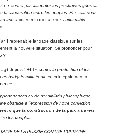
et ne vienne pas alimenter les prochaines guerres
 la coopération entre les peuples. Par cela nous
 pas une «
économie de guerre
» susceptible
 »
r il reprenait le langage classique sur les
ément la nouvelle situation. Se prononcer pour
e ?
i agit depuis 1948 «
contre la production et les
des budgets militaires
» exhorte également à
idence :
ppartenances ou de sensibilités philosophique,
faire obstacle à l’expression de notre conviction
hemin que la construction de la paix
à travers
ntre les peuples.
ITAIRE DE LA RUSSIE CONTRE L’UKRAINE.