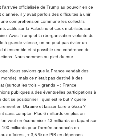
 l’arrivée officialisée de Trump au pouvoir en ce
 d’année, il y avait parfois des difficultés à unir
 une compréhension commune les collectifs
ants actifs sur la Palestine et ceux mobilisés sur
aine. Avec Trump et la réorganisation violente du
 à grande vitesse, on ne peut pas éviter un
rd d’ensemble et si possible une cohérence de
actions. Nous sommes au pied du mur.
rope. Nous savions que la France vendait des
monde), mais ce n’était pas destiné à des
at (surtout les trois « grands » : France,
ions publiques à des éventuelles participations à
oit se positionner : quel est le but ? quelle
airement en Ukraine et laisser faire à Gaza ?
t sans compter. Plus 6 milliards en plus en
u’on veut en économiser 43 milliards en tapant sur
tif 100 milliards pour l’armée annoncés en
ux affaires ; + 3,5 % de PIB en dépenses