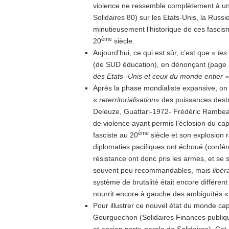
violence ne ressemble complètement à une
Solidaires 80) sur les Etats-Unis, la Russie
minutieusement l’historique de ces fascis
ème
20
siècle.
Aujourd’hui, ce qui est sûr, c’est que «
les
(de SUD éducation), en dénonçant (page 
des Etats -Unis et ceux du monde entier
»
Après la phase mondialiste expansive, on
«
reterritorialisation
» des puissances destru
Deleuze, Guattari-1972- Frédéric Rambea
de violence ayant permis l’éclosion du cap
ème
fasciste au 20
siècle et son explosion 
diplomaties pacifiques ont échoué (confér
résistance ont donc pris les armes, et se
souvent peu recommandables, mais
libér
système de brutalité était encore différent 
nourrit encore à gauche des ambiguïtés 
Pour illustrer ce nouvel état du monde capi
Gourguechon (Solidaires Finances publique