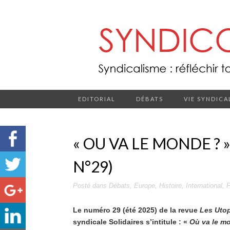
EDITORIAL
DÉBATS
VIE SYNDICA
« OU VA LE MONDE ? 
N°29)
Posté dans
Débats
,
Europe
,
Histoire
,
International
,
P
Le numéro 29 (été 2025) de la revue
Les Uto
syndicale Solidaires s’intitule : «
Où va le m