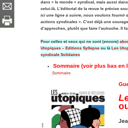
dans « le monde » syndical, mais aussi dans
celui-là. L’éditorial de la revue le précise so
ici une ligne à suivre, nous voulons fournir d
actions syndicales
». C’est déjà une courag
d’approches, plutôt que faire l’autruche. Il fa
Pour celles et ceux qui ne sont (encore)
abo
Utopiques – Editions Syllepse
ou là
Les Utop
syndicale Solidaires
Sommaire (voir plus bas en l
Sommaire
Gue
L
ou
Jea