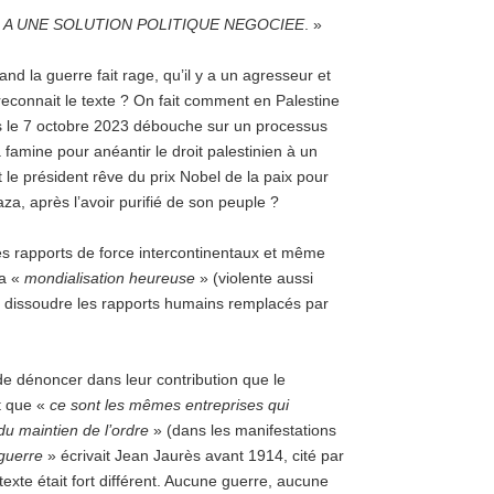
I A UNE SOLUTION POLITIQUE NEGOCIEE
. »
nd la guerre fait rage, qu’il y a un agresseur et
connait le texte ? On fait comment en Palestine
as le 7 octobre 2023 débouche sur un processus
a famine pour anéantir le droit palestinien à un
 le président rêve du prix Nobel de la paix pour
aza, après l’avoir purifié de son peuple ?
 les rapports de force intercontinentaux et même
la «
mondialisation heureuse
» (violente aussi
à dissoudre les rapports humains remplacés par
de dénoncer dans leur contribution que le
t que «
ce sont les mêmes entreprises qui
du maintien de l’ordre
» (dans les manifestations
guerre
» écrivait Jean Jaurès avant 1914, cité par
texte était fort différent. Aucune guerre, aucune