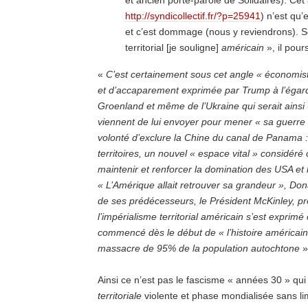
et ancien porte-parole de Solidaires). Cet a
http://syndicollectif.fr/?p=25941
) n’est qu
et c’est dommage (nous y reviendrons). Sou
territorial [je souligne]
américain
», il pours
«
C’est certainement sous cet angle « économiste
et d’accaparement exprimée par Trump à l’égar
Groenland et même de l’Ukraine qui serait ains
viennent de lui envoyer pour mener « sa guerre 
volonté d’exclure la Chine du canal de Panama :
territoires, un nouvel « espace vital » considéré
maintenir et renforcer la domination des USA et
« L’Amérique allait retrouver sa grandeur », Dona
de ses prédécesseurs, le Président McKinley, pr
l’impérialisme territorial américain s’est expri
commencé dès le début de « l’histoire américaine
massacre de 95% de la population autochtone
»
Ainsi ce n’est pas le fascisme « années 30 » qui
territoriale
violente et phase mondialisée sans li