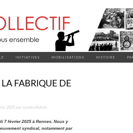
LE
INITIATIVES
MOBILISATIONS
HISTOIRE
PA
 LA FABRIQUE DE
rier 2025
par
syndicoAdmin
.
i 7 février 2025 à Rennes. Nous y
 mouvement syndical, notamment par