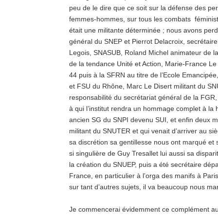
peu de le dire que ce soit sur la défense des pe
femmes-hommes, sur tous les combats féministes
était une militante déterminée ; nous avons pe
général du SNEP et Pierrot Delacroix, secrétaire
Legois, SNASUB, Roland Michel animateur de la
de la tendance Unité et Action, Marie-France Le
44 puis à la SFRN au titre de l’Ecole Emancipé
et FSU du Rhône, Marc Le Disert militant du SNUI
responsabilité du secrétariat général de la FGR
à qui l’institut rendra un hommage complet à la 
ancien SG du SNPI devenu SUI, et enfin deux mil
militant du SNUTER et qui venait d’arriver au si
sa discrétion sa gentillesse nous ont marqué et s
si singulière de Guy Tresallet lui aussi sa dispar
la création du SNUEP, puis a été secrétaire dép
France, en particulier à l’orga des manifs à Pari
sur tant d’autres sujets, il va beaucoup nous ma
Je commencerai évidemment ce complément au rap