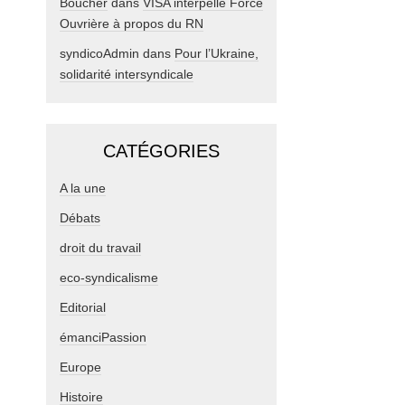
Boucher
dans
VISA interpelle Force
Ouvrière à propos du RN
syndicoAdmin
dans
Pour l’Ukraine,
solidarité intersyndicale
CATÉGORIES
A la une
Débats
droit du travail
eco-syndicalisme
Editorial
émanciPassion
Europe
Histoire