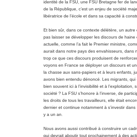
identité de la FSU, une FSU Bretagne fer de lanc
de la République, c’est un enjeu de société majeu
libératrice de l’école et dans sa capacité à con
Et bien sûr, dans ce contexte délétère, un autre
pas laisser se développer les discours de haine et
actuelle, comme l’a fait le Premier ministre, co
aurait dans notre pays des envahisseurs, dans no
trop ce que ces discours produisent de renforce
voyons en France se déployer un discours et un
la chasse aux sans-papiers et à leurs enfants, j
avons bien entendu dénoncé. Les migrants, qui o
bien souvent ici à l’invisibilité et à l’exploitati
société ? La FSU s’honore à l’inverse, de particip
les droits de tous les travailleurs, elle était e
dernier et continue notamment à s’investir dans le
y a un an.
Nous avons aussi contribué à construire un cadre
qui devrait aboutir tout prochainement à des ac