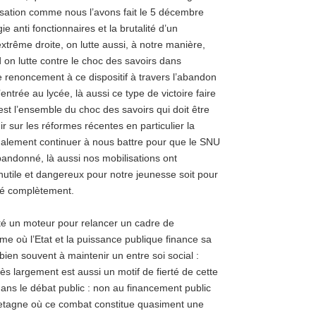
isation comme nous l’avons fait le 5 décembre
 anti fonctionnaires et la brutalité d’un
’extrême droite, on lutte aussi, à notre manière,
 on lutte contre le choc des savoirs dans
e renoncement à ce dispositif à travers l’abandon
ntrée au lycée, là aussi ce type de victoire faire
est l’ensemble du choc des savoirs qui doit être
 sur les réformes récentes en particulier la
alement continuer à nous battre pour que le SNU
abandonné, là aussi nos mobilisations ont
nutile et dangereux pour notre jeunesse soit pour
né complètement.
té un moteur pour relancer un cadre de
ème où l’Etat et la puissance publique finance sa
bien souvent à maintenir un entre soi social :
ès largement est aussi un motif de fierté de cette
dans le débat public : non au financement public
n Bretagne où ce combat constitue quasiment une