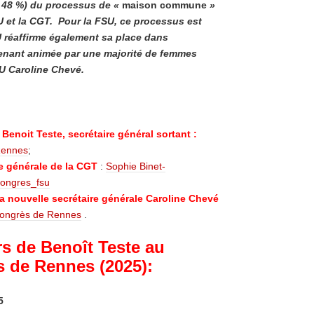
6, 48 %) du processus de «
maison commune
»
 et la CGT. Pour la FSU, ce processus est
U réaffirme également sa place dans
ntenant animée par une majorité de femmes
SU Caroline Chevé.
Benoit Teste, secrétaire général sortant :
Rennes
;
re générale de la CGT
:
Sophie Binet-
congres_fsu
la nouvelle secrétaire générale Caroline Chevé
 congrès de Rennes
.
s de Benoît Teste au
 de Rennes (2025):
5