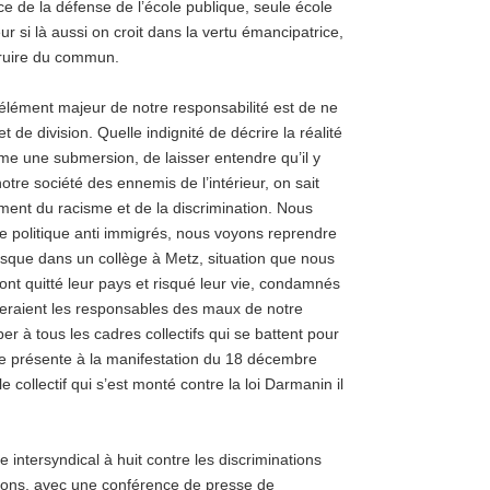
e de la défense de l’école publique, seule école
r si là aussi on croit dans la vertu émancipatrice,
struire du commun.
 élément majeur de notre responsabilité est de ne
 de division. Quelle indignité de décrire la réalité
mme une submersion, de laisser entendre qu’il y
tre société des ennemis de l’intérieur, on sait
ment du racisme et de la discrimination. Nous
e politique anti immigrés, nous voyons reprendre
usque dans un collège à Metz, situation que nous
nt quitté leur pays et risqué leur vie, condamnés
on, seraient les responsables des maux de notre
er à tous les cadres collectifs qui se battent pour
ncore présente à la manifestation du 18 décembre
 collectif qui s’est monté contre la loi Darmanin il
 intersyndical à huit contre les discriminations
tions, avec une conférence de presse de