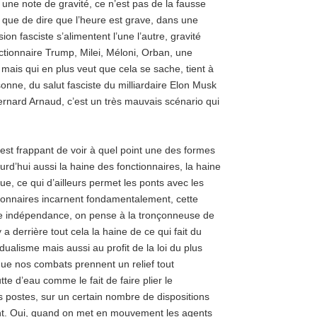
ne note de gravité, ce n’est pas de la fausse
 que de dire que l’heure est grave, dans une
sion fasciste s’alimentent l’une l’autre, gravité
ctionnaire Trump, Milei, Méloni, Orban, une
mais qui en plus veut que cela se sache, tient à
sonne, du salut fasciste du milliardaire Elon Musk
Bernard Arnaud, c’est un très mauvais scénario qui
 est frappant de voir à quel point une des formes
rd’hui aussi la haine des fonctionnaires, la haine
e, ce qui d’ailleurs permet les ponts avec les
tionnaires incarnent fondamentalement, cette
cette indépendance, on pense à la tronçonneuse de
 a derrière tout cela la haine de ce qui fait du
ualisme mais aussi au profit de la loi du plus
a que nos combats prennent un relief tout
te d’eau comme le fait de faire plier le
s postes, sur un certain nombre de dispositions
ant. Oui, quand on met en mouvement les agents