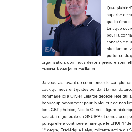
Quel plaisir d
superbe accue
quelle émotio
tant que secr
pour la confi
congrès est u
absolument vou
porter ce dra
organisation, dont nous devons prendre soin, e
œuvrer à des jours meilleurs.
Je voudrais, avant de commencer le complément 
ceux qui nous ont quittés pendant la mandature,
hommage ici à Olivier Lelarge décédé l’été qui a
beaucoup notamment pour la vigueur de nos luttes
les LGBTIphobies, Nicole Geneix, figure histor
secrétaire générale du SNUIPP et donc aussi pe
puisqu’elle a contribué à faire que le SNUIPP de
1° degré, Frédérique Lalys, militante active du