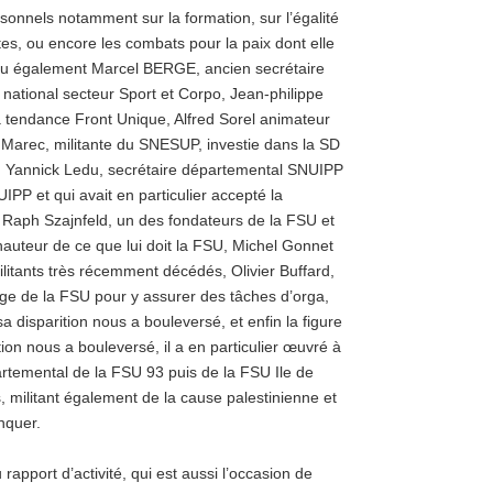
rsonnels notamment sur la formation, sur l’égalité
, ou encore les combats pour la paix dont elle
rdu également Marcel BERGE, ancien secrétaire
 national secteur Sport et Corpo, Jean-philippe
 tendance Front Unique, Alfred Sorel animateur
 Marec, militante du SNESUP, investie dans la SD
e, Yannick Ledu, secrétaire départemental SNUIPP
PP et qui avait en particulier accepté la
, Raph Szajnfeld, un des fondateurs de la FSU et
hauteur de ce que lui doit la FSU, Michel Gonnet
itants très récemment décédés, Olivier Buffard,
ège de la FSU pour y assurer des tâches d’orga,
a disparition nous a bouleversé, et enfin la figure
ition nous a bouleversé, il a en particulier œuvré à
artemental de la FSU 93 puis de la FSU Ile de
s, militant également de la cause palestinienne et
nquer.
port d’activité, qui est aussi l’occasion de