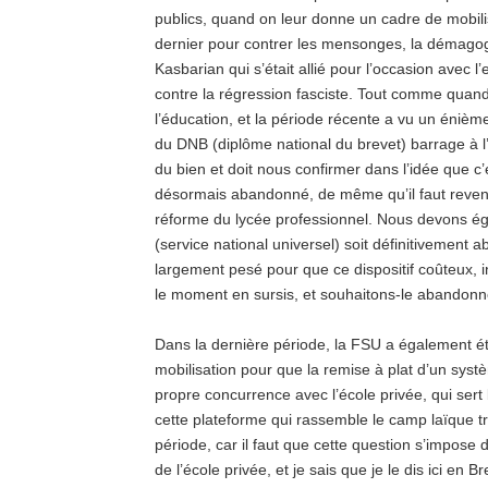
publics, quand on leur donne un cadre de mobil
dernier pour contrer les mensonges, la démagogie
Kasbarian qui s’était allié pour l’occasion avec l
contre la régression fasciste. Tout comme quand
l’éducation, et la période récente a vu un énièm
du DNB (diplôme national du brevet) barrage à l’e
du bien et doit nous confirmer dans l’idée que c’
désormais abandonné, de même qu’il faut revenir
réforme du lycée professionnel. Nous devons ég
(service national universel) soit définitivement 
largement pesé pour que ce dispositif coûteux, i
le moment en sursis, et souhaitons-le abandon
Dans la dernière période, la FSU a également é
mobilisation pour que la remise à plat d’un syst
propre concurrence avec l’école privée, qui sert 
cette plateforme qui rassemble le camp laïque tr
période, car il faut que cette question s’impose 
de l’école privée, et je sais que je le dis ici e