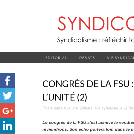
EDITORIAL
DÉBATS
VIE SYNDICA
CONGRÈS DE LA FSU :
L’UNITÉ (2)
Posté dans
A la une
,
Débats
,
Vie syndicale
le
11 fév
Le congrès de la FSU s’est achevé le vendred
reviendrons. Son écho portera loin dans le