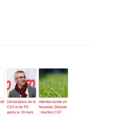
tif
Déclarations de la
Attentat raciste en
CGT et de FO
Nouvelle Zélande
après le 19 mars
: réaction CGT