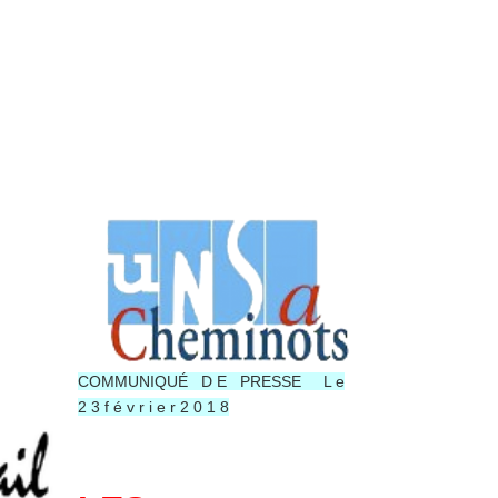
COMMUNIQUÉ D E PRESSE L e
2 3 f é v r i e r 2 0 1 8