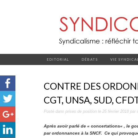
EDITORIAL
DÉBATS
VIE SYNDICA
CONTRE DES ORDONN
CGT, UNSA, SUD, CFD
Posté dans
prises de position
le
25 février 2018
par
Après avoir parlé de «
concertations
« , le g
par ordonnances à la SNCF. Ce qui provoque