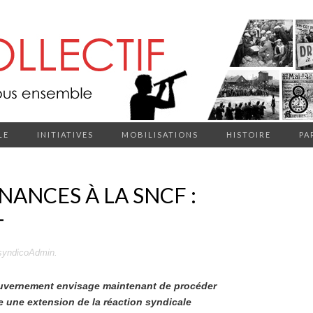
LE
INITIATIVES
MOBILISATIONS
HISTOIRE
PA
ANCES À LA SNCF :
T
syndicoAdmin
.
ouvernement envisage maintenant de procéder
 une extension de la réaction syndicale