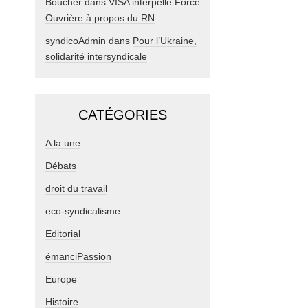
Boucher
dans
VISA interpelle Force
Ouvrière à propos du RN
syndicoAdmin
dans
Pour l’Ukraine,
solidarité intersyndicale
CATÉGORIES
A la une
Débats
droit du travail
eco-syndicalisme
Editorial
émanciPassion
Europe
Histoire