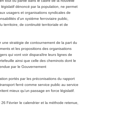
 en tout ou partie dans le cadre de la nouvelle
e législatif dénoncé par la population, ne permet
 aux usagers et organisations syndicales de
sabilités d’un système ferroviaire public,
erritoire, de continuité territoriale et de
r une stratégie de contournement de la part du
ments et les propositions des organisations
ers qui vont voir disparaître leurs lignes de
rtefeuille ainsi que celle des cheminots dont le
entendue par le Gouvernement
ation portés par les préconisations du rapport
transport ferré comme service public au service
ritent mieux qu’un passage en force législatif.
i 26 Février le calendrier et la méthode retenue,