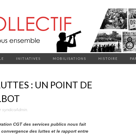
LE
INITIATIVES
MOBILISATIONS
HISTOIRE
PA
TTES : UN POINT DE
LBOT
r
syndicoAdmin
.
ération CGT des services publics nous fait
 convergence des luttes et le rapport entre