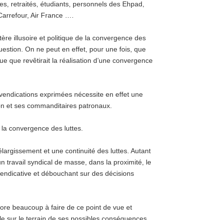
es, retraités, étudiants, personnels des Ehpad,
arrefour, Air France ….
ère illusoire et politique de la convergence des
question. On ne peut en effet, pour une fois, que
que que revêtirait la réalisation d’une convergence
vendications exprimées nécessite en effet une
ron et ses commanditaires patronaux.
e la convergence des luttes.
largissement et une continuité des luttes. Autant
n travail syndical de masse, dans la proximité, le
evendicative et débouchant sur des décisions
ncore beaucoup à faire de ce point de vue et
iale sur le terrain de ses possibles conséquences