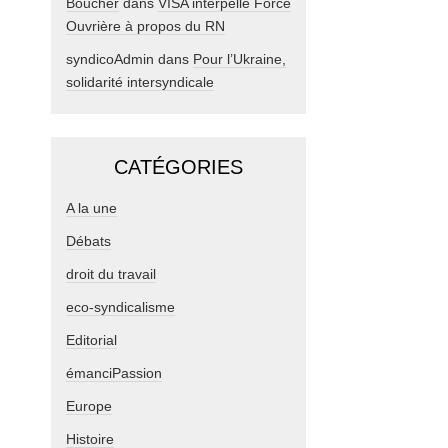
Boucher
dans
VISA interpelle Force
Ouvrière à propos du RN
syndicoAdmin
dans
Pour l’Ukraine,
solidarité intersyndicale
CATÉGORIES
A la une
Débats
droit du travail
eco-syndicalisme
Editorial
émanciPassion
Europe
Histoire