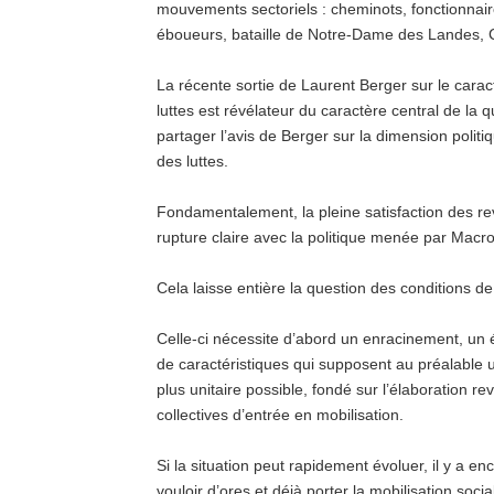
mouvements sectoriels : cheminots, fonctionnair
éboueurs, bataille de Notre-Dame des Landes, C
La récente sortie de Laurent Berger sur le caract
luttes est révélateur du caractère central de la 
partager l’avis de Berger sur la dimension politi
des luttes.
Fondamentalement, la pleine satisfaction des re
rupture claire avec la politique menée par Mac
Cela laisse entière la question des conditions d
Celle-ci nécessite d’abord un enracinement, un é
de caractéristiques qui supposent au préalable u
plus unitaire possible, fondé sur l’élaboration r
collectives d’entrée en mobilisation.
Si la situation peut rapidement évoluer, il y a e
vouloir d’ores et déjà porter la mobilisation soc