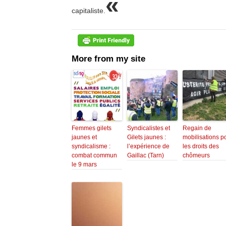
«
capitaliste.
More from my site
Femmes gilets
Syndicalistes et
Regain de
jaunes et
Gilets jaunes :
mobilisations p
syndicalisme :
l’expérience de
les droits des
combat commun
Gaillac (Tarn)
chômeurs
le 9 mars