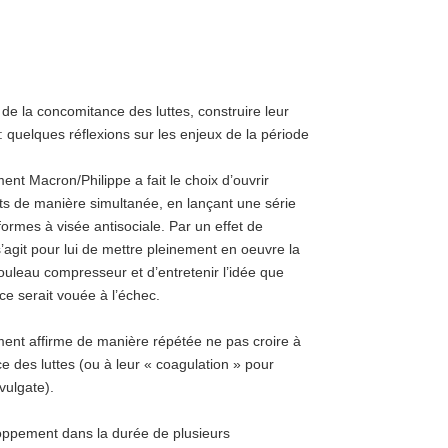
r de la concomitance des luttes, construire leur
 quelques réflexions sur les enjeux de la période
nt Macron/Philippe a fait le choix d’ouvrir
nts de manière simultanée, en lançant une série
formes à visée antisociale. Par un effet de
 s’agit pour lui de mettre pleinement en oeuvre la
rouleau compresseur et d’entretenir l’idée que
ce serait vouée à l’échec.
nt affirme de manière répétée ne pas croire à
e des luttes (ou à leur « coagulation » pour
vulgate).
loppement dans la durée de plusieurs