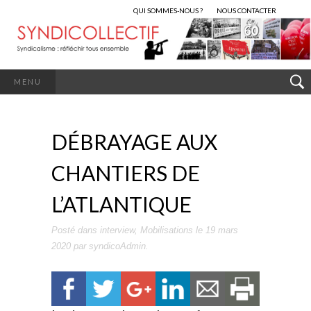
QUI SOMMES-NOUS ?
NOUS CONTACTER
MENU
DÉBRAYAGE AUX
CHANTIERS DE
L’ATLANTIQUE
Posté dans
interview
,
Mobilisations
le
19 mars
2020
par
syndicoAdmin
.