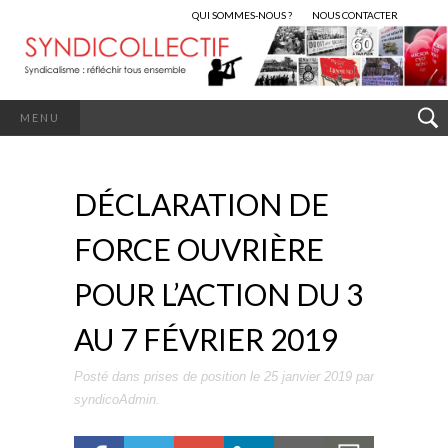
QUI SOMMES-NOUS ?
NOUS CONTACTER
MENU
DÉCLARATION DE
FORCE OUVRIÈRE
POUR L’ACTION DU 3
AU 7 FÉVRIER 2019
Posté dans
prises de position
le
25 janvier 2019
par
syndicoAdmin
.