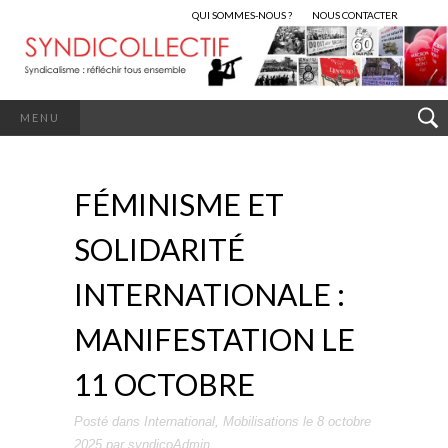
QUI SOMMES-NOUS ?
NOUS CONTACTER
MENU
FÉMINISME ET
SOLIDARITÉ
INTERNATIONALE :
MANIFESTATION LE
11 OCTOBRE
Posté dans
International
,
Mobilisations
le
8 octobre
2025
par
syndicoAdmin
.