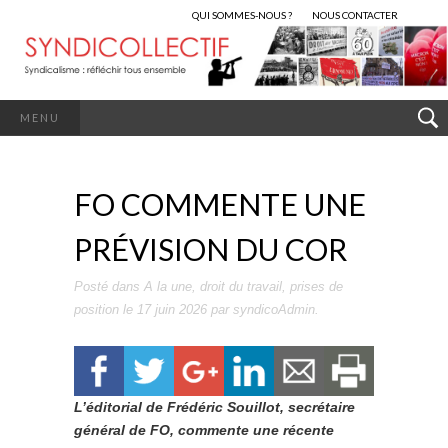
QUI SOMMES-NOUS ?
NOUS CONTACTER
MENU
FO COMMENTE UNE
PRÉVISION DU COR
Posté dans
A la une
,
droit du travail
,
prises de
position
le
17 juin 2026
par
syndicoAdmin
.
L’éditorial de Frédéric Souillot, secrétaire
général de FO, commente une récente