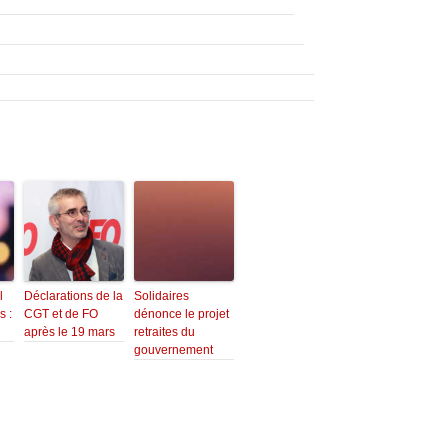
l
Déclarations de la
Solidaires
s :
CGT et de FO
dénonce le projet
après le 19 mars
retraites du
gouvernement