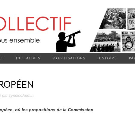
LE
INITIATIVES
MOBILISATIONS
HISTOIRE
PA
UROPÉEN
0
par
syndicoAdmin
.
ropéen, où les propositions de la Commission