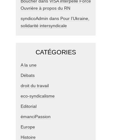
Boucher
dans
VISA interpelle Force
Ouvrière à propos du RN
syndicoAdmin
dans
Pour l’Ukraine,
solidarité intersyndicale
CATÉGORIES
A la une
Débats
droit du travail
eco-syndicalisme
Editorial
émanciPassion
Europe
Histoire