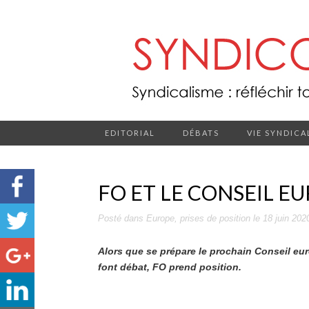
EDITORIAL
DÉBATS
VIE SYNDICA
FO ET LE CONSEIL E
Posté dans
Europe
,
prises de position
le
18 juin 202
Alors que se prépare le prochain Conseil eu
font débat, FO prend position.