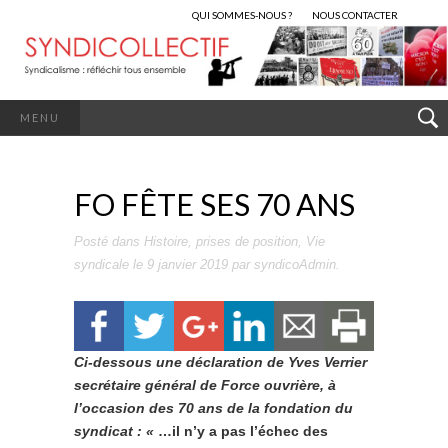
QUI SOMMES-NOUS ?
NOUS CONTACTER
MENU
FO FÊTE SES 70 ANS
Posté dans
Histoire
,
prises de position
,
Vie
syndicale
le
9 janvier 2019
par
syndicoAdmin
.
Ci-dessous une déclaration de Yves Verrier
secrétaire général de Force ouvrière, à
l’occasion des 70 ans de la fondation du
syndicat : «
…il n’y a pas l’échec des