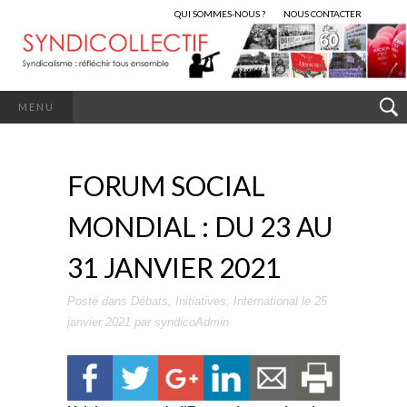
QUI SOMMES-NOUS ?
NOUS CONTACTER
MENU
FORUM SOCIAL
MONDIAL : DU 23 AU
31 JANVIER 2021
Posté dans
Débats
,
Initiatives
,
International
le
25
janvier 2021
par
syndicoAdmin
.