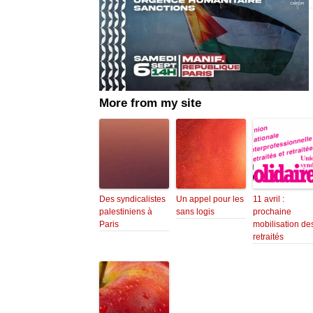
More from my site
Des syndicalistes
Un appel pour les
11 avril :
palestiniens à
sans logis
prochaine
Paris
mobilisation de
retraités