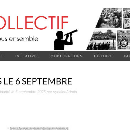
LE
INITIATIVES
MOBILISATIONS
HISTOIRE
PA
 LE 6 SEPTEMBRE
idarité
le
5 septembre 2025
par
syndicoAdmin
.