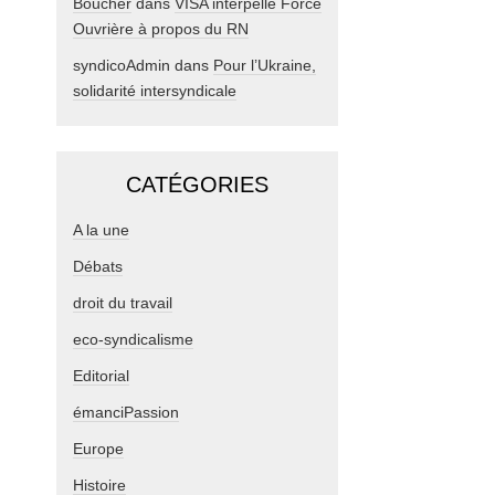
Boucher
dans
VISA interpelle Force
Ouvrière à propos du RN
syndicoAdmin
dans
Pour l’Ukraine,
solidarité intersyndicale
CATÉGORIES
A la une
Débats
droit du travail
eco-syndicalisme
Editorial
émanciPassion
Europe
Histoire