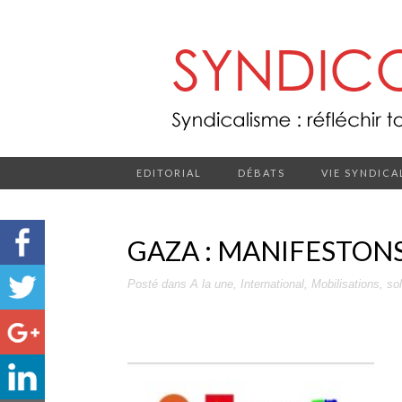
EDITORIAL
DÉBATS
VIE SYNDICA
GAZA : MANIFESTONS
Posté dans
A la une
,
International
,
Mobilisations
,
sol