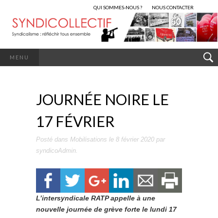
QUI SOMMES-NOUS ?
NOUS CONTACTER
MENU
JOURNÉE NOIRE LE
17 FÉVRIER
Posté dans
Mobilisations
le
8 février 2020
par
syndicoAdmin
.
L’intersyndicale RATP appelle à une
nouvelle journée de grève forte le lundi 17