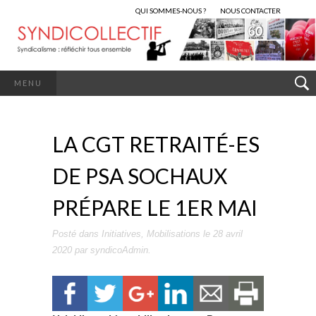
QUI SOMMES-NOUS ?
NOUS CONTACTER
MENU
LA CGT RETRAITÉ-ES
DE PSA SOCHAUX
PRÉPARE LE 1ER MAI
Posté dans
Initiatives
,
Mobilisations
le
28 avril
2020
par
syndicoAdmin
.