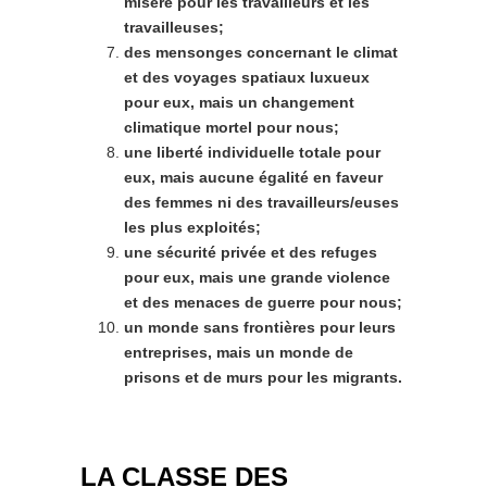
misère
pour les travailleurs et les
travailleuses;
des mensonges concernant le climat
et des
voyages spatiaux luxueux
pour
eux,
mais
un changement
climatique mortel pour nous;
une
liberté
individuelle
totale
pour
eux,
mais
aucune
égalité
en
faveur
des
femmes
ni des travailleurs/euses
les plus exploités;
une
sécurité
privée
et
des
refuges
pour
eux,
mais
une
grande
violence
et des menaces de guerre pour nous;
un
monde
sans
frontières
pour
leurs
entreprises,
mais
un
monde
de
prisons et de murs pour les migrants.
LA CLASSE DES