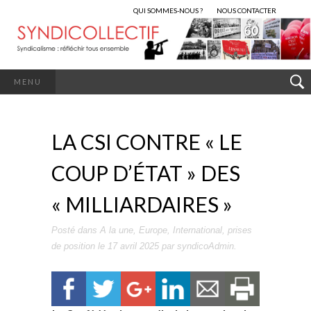
QUI SOMMES-NOUS ?
NOUS CONTACTER
MENU
LA CSI CONTRE « LE
COUP D’ÉTAT » DES
« MILLIARDAIRES »
Posté dans
A la une
,
Europe
,
International
,
prises
de position
le
17 avril 2025
par
syndicoAdmin
.