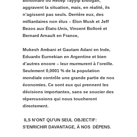
Bolsonaro ou Recep Tayyip Erdogan,
aggravent la situation, mais, en réalité, ils
n’agissent pas seuls. Derrière eux, des
milliardaires non élus – Elon Musk et Jeff
Bezos aux États-Unis, Vincent Bolloré et
Bernard Arnault en France,
Mukesh
Ambani et Gautam
Adani en Inde,
Eduardo Eurnekian en
Argentine et bien
d’autres
encore – leur murmurent à l’oreille.
Seulement 0,0001 % de la population
mondiale contrôle une grande partie de nos
économies. Ce sont eux qui prennent les
décisions importantes, sans se soucier des
répercussions qui nous toucheront
directement.
ILS
N’ONT
QU’UN
SEUL OBJECTIF:
S’ENRICHIR DAVANTAGE,
À
NOS
DÉPENS.