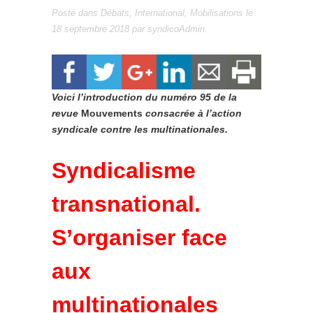
Posté dans
Débats
,
International
,
Mobilisations
le
18 septembre 2018
par
syndicoAdmin
.
Voici l’introduction du numéro 95 de la
revue
Mouvements
consacrée à l’action
syndicale contre les multinationales.
Syndicalisme
transnational.
S’organiser face
aux
multinationales