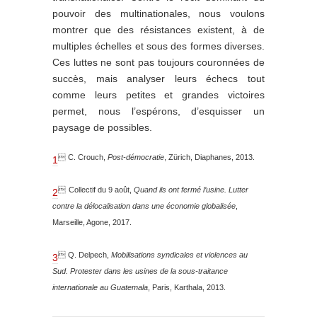
pouvoir des multinationales, nous voulons
montrer que des résistances existent, à de
multiples échelles et sous des formes diverses.
Ces luttes ne sont pas toujours couronnées de
succès, mais analyser leurs échecs tout
comme leurs petites et grandes victoires
permet, nous l’espérons, d’esquisser un
paysage de possibles.

C.
Crouch
,
Post-démocratie
, Zürich, Diaphanes, 2013.
1

Collectif du 9 août
,
Quand ils ont fermé l’usine. Lutter
2
contre la délocalisation dans une économie globalisée
,
Marseille, Agone, 2017.

Q.
Delpech
,
Mobilisations syndicales et violences au
3
Sud. Protester dans les usines de la sous-traitance
internationale au Guatemala
, Paris, Karthala, 2013.