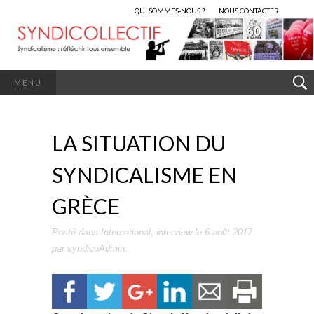
QUI SOMMES-NOUS ?
NOUS CONTACTER
MENU
LA SITUATION DU
SYNDICALISME EN
GRÈCE
Posté dans
International
,
interview
le
6 août 2017
par
syndicoAdmin
.