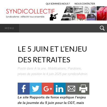
QUI SOMMES-NOUS ?
NOUS CONTACTER
MENU
LE 5 JUIN ET L’ENJEU
DES RETRAITES
Posté dans
A la une
,
Mobilisations
,
Parutions
,
prises de position
le
4 juin 2025
par
syndicoAdmin
.
Le site
Rapports de force
explique l’enjeu
de la journée du 5 juin pour la CGT, mais