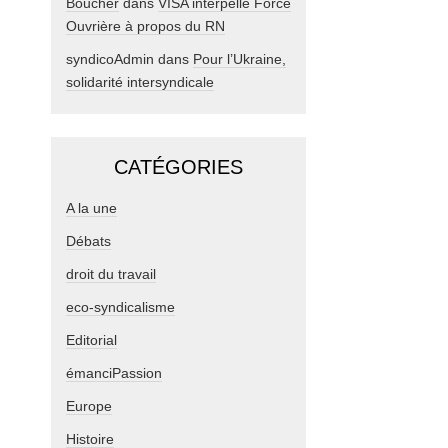
Boucher
dans
VISA interpelle Force
Ouvrière à propos du RN
syndicoAdmin
dans
Pour l’Ukraine,
solidarité intersyndicale
CATÉGORIES
A la une
Débats
droit du travail
eco-syndicalisme
Editorial
émanciPassion
Europe
Histoire