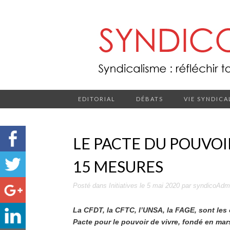
EDITORIAL
DÉBATS
VIE SYNDICA
LE PACTE DU POUVOI
15 MESURES
Posté dans
Initiatives
le
5 mai 2020
par
syndicoAdm
La CFDT, la CFTC, l’UNSA, la FAGE, sont les 
Pacte pour le pouvoir de vivre, fondé en ma