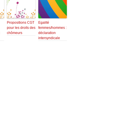
Propositions CGT
Egalité
pour les droits des
femmes/hommes :
:
chômeurs
déclaration
intersyndicale