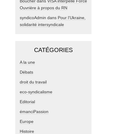
Boucher
dans
VISA interpelle Force
Ouvrière à propos du RN
syndicoAdmin
dans
Pour l’Ukraine,
solidarité intersyndicale
CATÉGORIES
A la une
Débats
droit du travail
eco-syndicalisme
Editorial
émanciPassion
Europe
Histoire