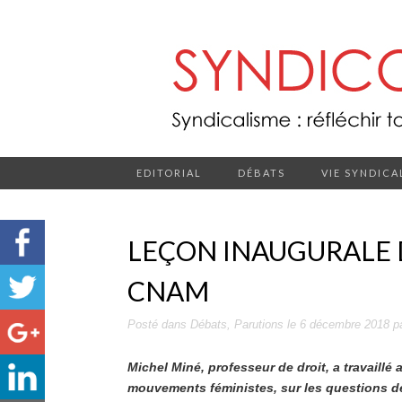
EDITORIAL
DÉBATS
VIE SYNDICA
LEÇON INAUGURALE 
CNAM
Posté dans
Débats
,
Parutions
le
6 décembre 2018
p
Michel Miné, professeur de droit, a travaillé 
mouvements féministes, sur les questions de d