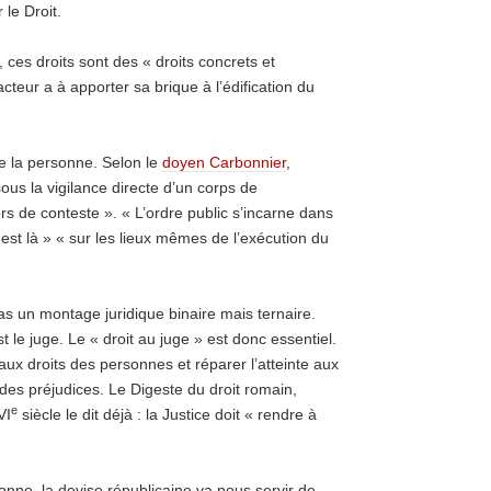
 le Droit.
ces droits sont des « droits concrets et
acteur a à apporter sa brique à l’édification du
de la personne. Selon le
doyen Carbonnier
,
sous la vigilance directe d’un corps de
ors de conteste ». « L’ordre public s’incarne dans
 est là » « sur les lieux mêmes de l’exécution du
pas un montage juridique binaire mais ternaire.
t le juge. Le « droit au juge » est donc essentiel.
 aux droits des personnes et réparer l’atteinte aux
 des préjudices. Le Digeste du droit romain,
e
VI
siècle le dit déjà : la Justice doit « rendre à
sonne, la devise républicaine va nous servir de