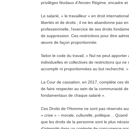
privilèges féodaux d’Ancien Régime, encadre et l
Le salarié, « le travailleur » en droit internation
libertés et de droits ; il ne les abandonne pas en 
professionnelle, l’exercice de ses droits fondame
de suppression. Ces restrictions pour être admise
œuvre de façon proportionnée.
Selon le code du travail, « Nul ne peut apporter
individuelles et collectives de restrictions qui ne
accomplir ni proportionnées au but recherché. »
La Cour de cassation, en 2017, complète ces disp
de faire respecter au sein de la communauté de t
fondamentaux de chaque salarié ».
Ces Droits de l’Homme ne sont pas réservés aux
« crise » – morale, culturelle, politique… Quan
que les droits de la personne sont le plus nécess
d’intensité dans un contexte de concurrence nor