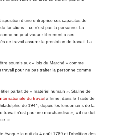
 disposition d’une entreprise ses capacités de
ce de fonctions – ce n’est pas la personne. La
ersonne ne peut vaquer librement à ses
 de travail assurer la prestation de travail. La
ut être soumis aux « lois du Marché » comme
au travail pour ne pas traiter la personne comme
tler parlait de « matériel humain », Staline de
nternationale du travail
affirme, dans le Traité de
Philadelphie de 1944, depuis les lendemains de la
 travail n’est pas une marchandise », « il ne doit
ce. »
ate évoque la nuit du 4 août 1789 et l’abolition des