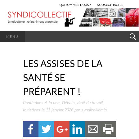
QUI SOMMES-NOUS ?
NOUS CONTACTER
MENU
LES ASSISES DE LA
SANTÉ SE
PRÉPARENT !
Posté dans
A la une
,
Débats
,
droit du travail
,
Initiatives
le
13 janvier 2026
par
syndicoAdmin
.